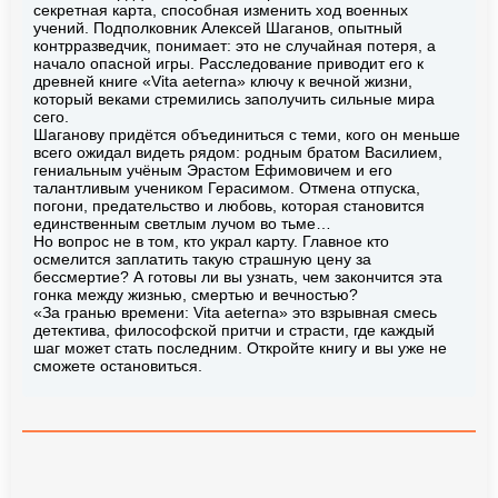
секретная карта, способная изменить ход военных
учений. Подполковник Алексей Шаганов, опытный
контрразведчик, понимает: это не случайная потеря, а
начало опасной игры. Расследование приводит его к
древней книге «Vita aeterna» ключу к вечной жизни,
который веками стремились заполучить сильные мира
сего.
Шаганову придётся объединиться с теми, кого он меньше
всего ожидал видеть рядом: родным братом Василием,
гениальным учёным Эрастом Ефимовичем и его
талантливым учеником Герасимом. Отмена отпуска,
погони, предательство и любовь, которая становится
единственным светлым лучом во тьме…
Но вопрос не в том, кто украл карту. Главное кто
осмелится заплатить такую страшную цену за
бессмертие? А готовы ли вы узнать, чем закончится эта
гонка между жизнью, смертью и вечностью?
«За гранью времени: Vita aeterna» это взрывная смесь
детектива, философской притчи и страсти, где каждый
шаг может стать последним. Откройте книгу и вы уже не
сможете остановиться.