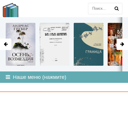
LITMIR
.ORG
Наше меню (нажмите)