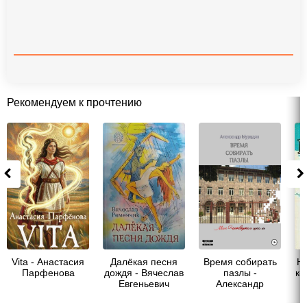
Рекомендуем к прочтению
Vita - Анастасия
Далёкая песня
Время собирать
Н.
Парфенова
дождя - Вячеслав
пазлы -
ко
Евгеньевич
Александр
Ременчик
Мурадян