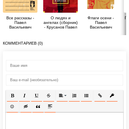
Все рассказы -
О людях и
Флаги осени -
Па
Павел
ангелах (сборник)
Павел
Васильевич
- Крусанов Павел
Васильевич
Крусанов
Васильевич
Крусанов
КОММЕНТАРИЕВ (0)
ПОЛУЖИРНЫЙ
КУРСИВ
ПОДЧЕРКНУТЫЙ
ЗАЧЕРКНУТЫЙ
ВЫРАВНИВАНИЕ
НУМЕРОВАННЫЙ СПИСОК
МАРКИРОВАННЫЙ СП
ВСТАВИТЬ ССЫ
ВСТАВИТ
ВСТАВИТЬ СМАЙЛИК
ВСТАВКА СКРЫТОГО ТЕКСТА
ВСТАВКА ЦИТАТЫ
ВСТАВКА СПОЙЛЕРА