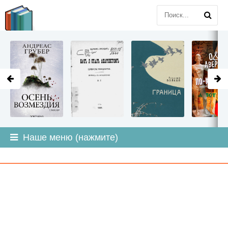
LITMIR
.ORG
Наше меню (нажмите)