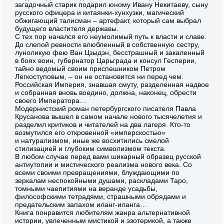
загадочный старик подарил юному Ивану Некитаеву, сыну
русского офицера и китаянки-хунхузки, магический
обжигающий талисман – артефакт, который сам выбрал
будущего властителя державы.
С тех пор начался его неумолимый путь к власти и славе.
До слепой ревности влюбленный в собственную сестру,
луноликую фею Ван Цзыдэн, бесстрашный и закаленный
в боях воин, губернатор Царьграда и консул Гесперии,
тайно ведомый своим приспешником Петром
Легкоступовым, – он не остановится ни перед чем.
Российская Империя, знавшая смуту, разделенная надвое
и собранная вновь воедино, должна, наконец, обрести
своего Императора…
Модернистский роман петербургского писателя Павла
Крусанова вышел в самом начале нового тысячелетия и
разделил критиков и читателей на два лагеря. Кто-то
возмутился его откровенной «имперскостью»
и натурализмом, иные же восхитились смелой
стилизацией и глубоким символизмом текста.
В любом случае перед вами шикарный образец русской
антиутопии и мистического реализма нового века. Со
всеми своими превращениями, блуждающими по
зеркалам неспокойными душами, раскладами Таро,
томными чаепитиями на веранде усадьбы,
философскими тетрадями, страшными обрядами и
предательским запахом иланг-иланга…
Книга понравится любителям жанра альтернативной
истории, увлеченным мистикой и эзотерикой, а также