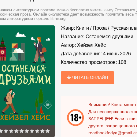
нашем литературном портале можно бесплатно читать книгу Останемся д
ссическая проза. Онлайн библиотека дает возможность прочитать весь 
ем литературном портале litmir.org.
Жанр:
Книги
/
Проза
/
Русская кл
Название:
Останемся друзьями
Автор:
Хейзел Хейс
Дата добавления:
4 июнь 2026
Количество просмотров:
108
ЧИТАТЬ ОНЛАЙН
Внимание! Книга может
Для несовершеннолетни
ЗАПРЕЩЕН!
Если в кни
другого, запрещенного 
readbookfedya@gmail.c