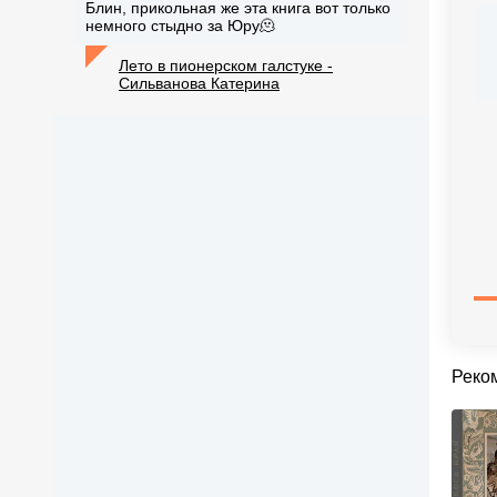
Блин, прикольная же эта книга вот только
немного стыдно за Юру🫠
Лето в пионерском галстуке -
Сильванова Катерина
Реко