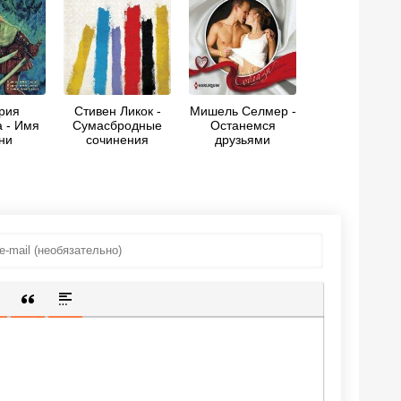
рия
Стивен Ликок -
Мишель Селмер -
 - Имя
Сумасбродные
Останемся
ни
сочинения
друзьями
ИЩЕННУЮ ССЫЛКУ
 СМАЙЛИК
АВКА СКРЫТОГО ТЕКСТА
ВСТАВКА ЦИТАТЫ
ВСТАВКА СПОЙЛЕРА