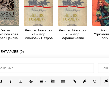
Сказки
Детство Ромашки
Детство Ромашки
Викто
нского края
- Виктор
- Виктор
Угрюмова
трас Цвирка
Иванович Петров
Афанасьевич
боги
Петров
ЕНТАРИЕВ (0)
ОЛУЖИРНЫЙ
КУРСИВ
ПОДЧЕРКНУТЫЙ
ЗАЧЕРКНУТЫЙ
ВЫРАВНИВАНИЕ
НУМЕРОВАННЫЙ СПИСОК
МАРКИРОВАННЫЙ СПИСОК
ВСТАВИТЬ ССЫЛКУ
ВСТАВИТЬ ЗАЩ
ВСТАВИТЬ
ВСТ