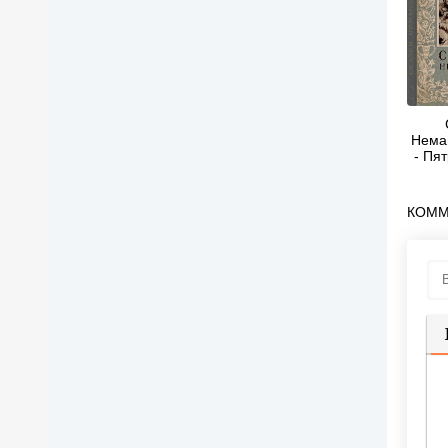
Нема
- Пя
КОММ
П