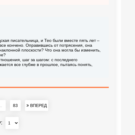
ская писательница, и Тео были вместе пять лет –
 все кончено. Оправившись от потрясения, она
наклонной плоскости? Что она могла бы изменить,
ее?
отношения, шаг за шагом: с последнего
жается все глубже в прошлое, пытаясь понять,
..
83
ВПЕРЕД
у: