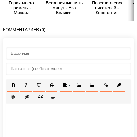
Герои моего
Бесконечные пять
Повести л-ских
И
времени -
минут - Ева
писателей -
Михаил
Великая
Константин
Константинович
Рудольфович
Зарубин
Зарубин
КОММЕНТАРИЕВ (0)
ПОЛУЖИРНЫЙ
КУРСИВ
ПОДЧЕРКНУТЫЙ
ЗАЧЕРКНУТЫЙ
ВЫРАВНИВАНИЕ
НУМЕРОВАННЫЙ СПИСОК
МАРКИРОВАННЫЙ СП
ВСТАВИТЬ ССЫ
ВСТАВИТ
ВСТАВИТЬ СМАЙЛИК
ВСТАВКА СКРЫТОГО ТЕКСТА
ВСТАВКА ЦИТАТЫ
ВСТАВКА СПОЙЛЕРА