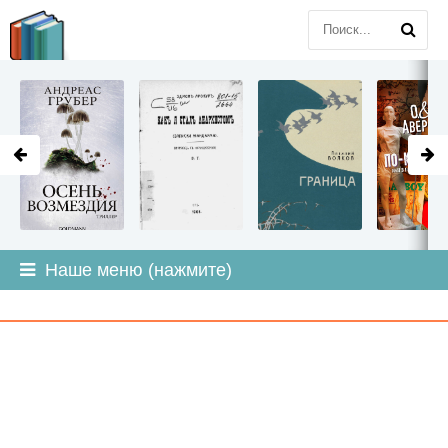
LITMIR
.ORG
Наше меню (нажмите)