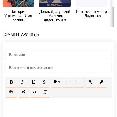
Виктория
Денис Драгунский
Неизвестен Автор
Б
Угрюмова - Имя
- Мальчик,
- Дяденька
богини
дяденька и я
КОММЕНТАРИЕВ (0)
ПОЛУЖИРНЫЙ
КУРСИВ
ПОДЧЕРКНУТЫЙ
ЗАЧЕРКНУТЫЙ
ВЫРАВНИВАНИЕ
НУМЕРОВАННЫЙ СПИСОК
МАРКИРОВАННЫЙ СП
ВСТАВИТЬ ССЫ
ВСТАВИТ
ВСТАВИТЬ СМАЙЛИК
ВСТАВКА СКРЫТОГО ТЕКСТА
ВСТАВКА ЦИТАТЫ
ВСТАВКА СПОЙЛЕРА