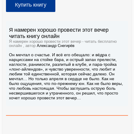
Купить книгу
Я намерен хорошо провести этот вечер
читать книгу онлайн
Я намерен хорошо провести этот вечер - читать бесплатно
онлайн , автор
Александр Снегирёв
Он мечтал о счастье. И всё его обещало: и вёдра с
нарциссами на стойке бара, и острый запах прелести,
наглости, ранимости, разлитый в клубе, и пара-тройка
«лонг-айлендов», и чувство уверенности, что любит и
любим той единственной, которая сейчас далеко. Он
мечтал… Но только апреля в сердце не было. Как не
было ощущения, что по-прежнему юн. Как не было веры,
что любовь настоящая. Чтобы заглушить острую боль
несвершившегося и утраченного, он решил, что просто
хочет хорошо провести этот вечер…