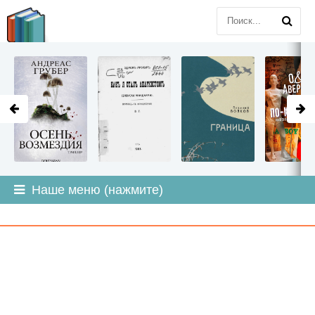
LITMIR
.ORG
Наше меню (нажмите)