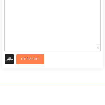
ВСТАВИТЬ СМАЙЛИК
ВСТАВКА СКРЫТОГО ТЕКСТА
ВСТАВКА ЦИТАТЫ
ВСТАВКА СПОЙЛЕРА
0
ОТПРАВИТЬ