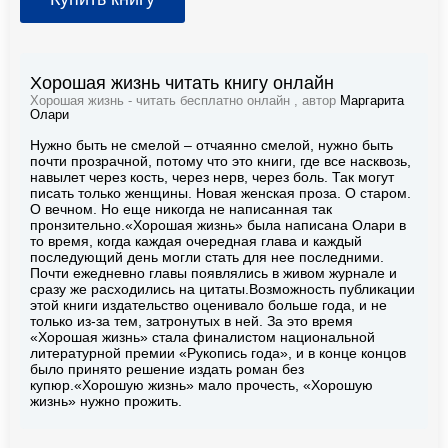
Хорошая жизнь читать книгу онлайн
Хорошая жизнь - читать бесплатно онлайн , автор
Маргарита
Олари
Нужно быть не смелой – отчаянно смелой, нужно быть
почти прозрачной, потому что это книги, где все насквозь,
навылет через кость, через нерв, через боль. Так могут
писать только женщины. Новая женская проза. О старом.
О вечном. Но еще никогда не написанная так
пронзительно.«Хорошая жизнь» была написана Олари в
то время, когда каждая очередная глава и каждый
последующий день могли стать для нее последними.
Почти ежедневно главы появлялись в живом журнале и
сразу же расходились на цитаты.Возможность публикации
этой книги издательство оценивало больше года, и не
только из-за тем, затронутых в ней. За это время
«Хорошая жизнь» стала финалистом национальной
литературной премии «Рукопись года», и в конце концов
было принято решение издать роман без
купюр.«Хорошую жизнь» мало прочесть, «Хорошую
жизнь» нужно прожить.