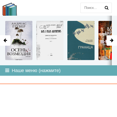
LITMIR
.ORG
Наше меню (нажмите)