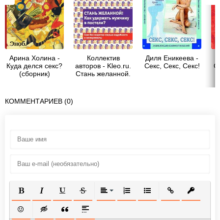
Арина Холина -
Коллектив
Диля Еникеева -
Д
Куда делся секс?
авторов - Kleo.ru.
Секс, Секс, Секс!
С
(сборник)
Стань желанной.
Как удержать
т
мужчину в
о
постели?
о
КОММЕНТАРИЕВ (0)
ПОЛУЖИРНЫЙ
КУРСИВ
ПОДЧЕРКНУТЫЙ
ЗАЧЕРКНУТЫЙ
ВЫРАВНИВАНИЕ
НУМЕРОВАННЫЙ СПИСОК
МАРКИРОВАННЫЙ СП
ВСТАВИТЬ ССЫ
ВСТАВИТ