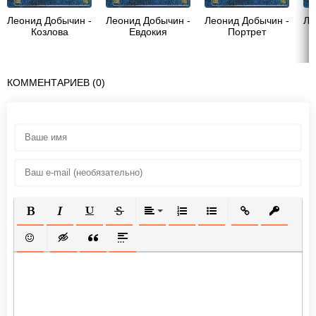
Леонид Добычин -
Леонид Добычин -
Леонид Добычин -
Ле
Козлова
Евдокия
Портрет
КОММЕНТАРИЕВ (0)
ПОЛУЖИРНЫЙ
КУРСИВ
ПОДЧЕРКНУТЫЙ
ЗАЧЕРКНУТЫЙ
ВЫРАВНИВАНИЕ
НУМЕРОВАННЫЙ СПИСОК
МАРКИРОВАННЫЙ СП
ВСТАВИТЬ ССЫ
ВСТАВИТ
ВСТАВИТЬ СМАЙЛИК
ВСТАВКА СКРЫТОГО ТЕКСТА
ВСТАВКА ЦИТАТЫ
ВСТАВКА СПОЙЛЕРА