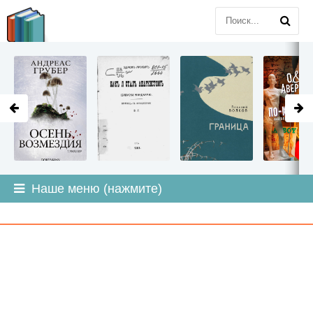
LITMIR
.ORG
Наше меню (нажмите)