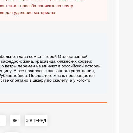
контента - просьба написать на почту
om
для удаления материала
бельно: глава семьи – герой Отечественной
кафедрой; жена, красавица княжеских кровей;
о ветры перемен не минуют в российской истории
ещину. А все началось с внезапного уплотнения,
Рубинштейнов. После этого жизнь превращается
тве спрятано в шкафу по скелету, а у кого-то
..
86
ВПЕРЕД