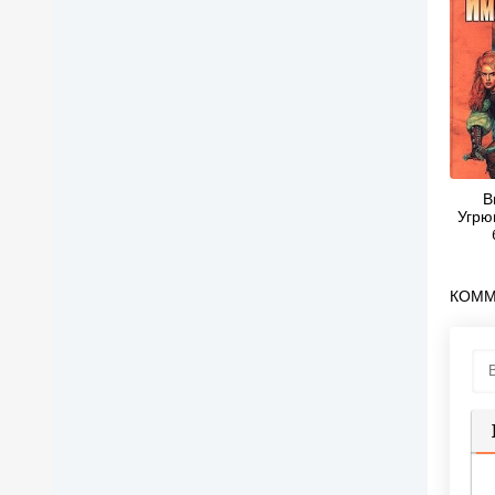
В
Угрю
КОММ
П