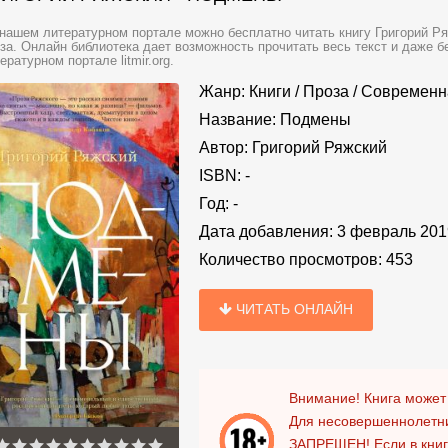
нашем литературном портале можно бесплатно читать книгу Григорий Ря
за. Онлайн библиотека дает возможность прочитать весь текст и даже 
ературном портале litmir.org.
Жанр:
Книги
/
Проза
/
Современн
Название:
Подмены
Автор:
Григорий Ряжский
ISBN:
-
Год:
-
Дата добавления:
3 февраль 201
Количество просмотров:
453
ЧИТАТЬ ОНЛАЙН
Внимание! Книга может
Для несовершеннолетни
ЗАПРЕЩЕН!
Если в кни