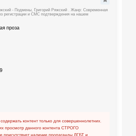
жский - Подмены, Григорий Ряжский . Жанр: Современная
без регистрации и СМС подтверждения на нашем
ая проза
9
 содержать контент только для совершеннолетних.
х просмотр данного контента
СТРОГО
ге присутствует наличие пропаганды ЛГБТ и