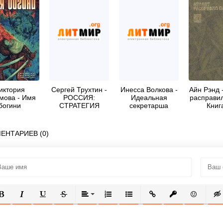
иктория
Сергей Трухтин -
Инесса Волкова -
Айн Рэнд 
мова - Имя
РОССИЯ:
Идеальная
расправил
богини
СТРАТЕГИЯ
секретарша
Книг
СИЛЫ
ЕНТАРИЕВ (0)
ОЛУЖИРНЫЙ
КУРСИВ
ПОДЧЕРКНУТЫЙ
ЗАЧЕРКНУТЫЙ
ВЫРАВНИВАНИЕ
НУМЕРОВАННЫЙ СПИСОК
МАРКИРОВАННЫЙ СПИСОК
ВСТАВИТЬ ССЫЛКУ
ВСТАВИТЬ ЗАЩ
ВСТАВИТЬ
ВСТ