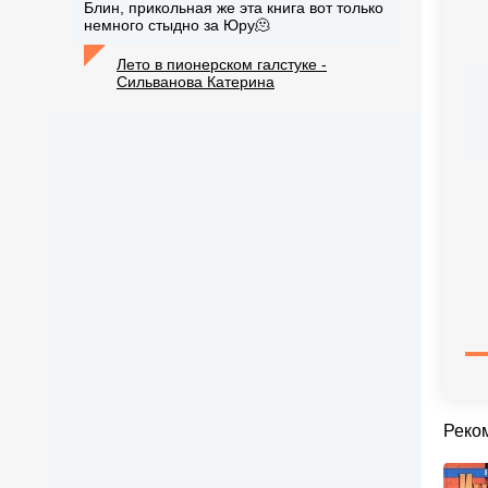
Блин, прикольная же эта книга вот только
немного стыдно за Юру🫠
Лето в пионерском галстуке -
Сильванова Катерина
Реко