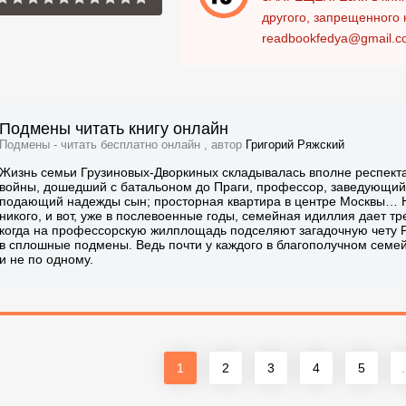
другого, запрещенного 
readbookfedya@gmail.c
Подмены читать книгу онлайн
Подмены - читать бесплатно онлайн , автор
Григорий Ряжский
Жизнь семьи Грузиновых-Дворкиных складывалась вполне респекта
войны, дошедший с батальоном до Праги, профессор, заведующий 
подающий надежды сын; просторная квартира в центре Москвы… Н
никого, и вот, уже в послевоенные годы, семейная идиллия дает тр
когда на профессорскую жилплощадь подселяют загадочную чету 
в сплошные подмены. Ведь почти у каждого в благополучном семейс
и не по одному.
1
2
3
4
5
.