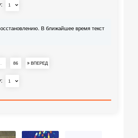
у:
восстановлению. В ближайшее время текст
..
86
ВПЕРЕД
у: