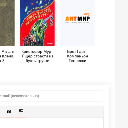
- Атлант
Кристофер Мур -
Брет Гарт -
 плечи.
Ящер страсти из
Компаньон
а 3
бухты грусти
Теннесси
ИЩЕННУЮ ССЫЛКУ
 СМАЙЛИК
АВКА СКРЫТОГО ТЕКСТА
ВСТАВКА ЦИТАТЫ
ВСТАВКА СПОЙЛЕРА