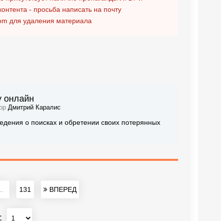
контента - просьба написать на почту
om
для удаления материала
у онлайн
тор
Дмитрий Каралис
едения о поисках и обретении своих потерянных
..
131
ВПЕРЕД
: