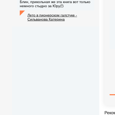
Блин, прикольная же эта книга вот только
немного стыдно за Юру🫠
Лето в пионерском галстуке -
Сильванова Катерина
Реко