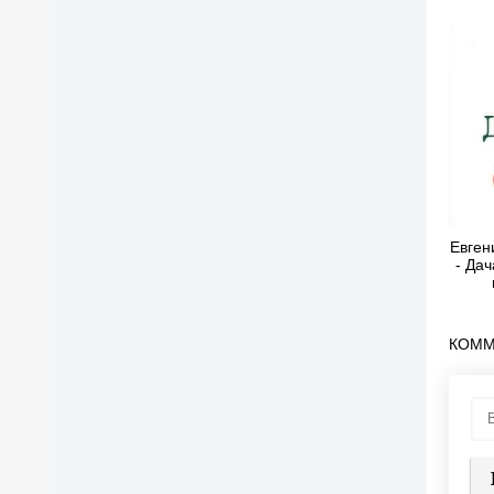
Евген
- Дач
вы
КОММ