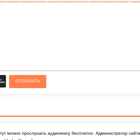
ОЛУЖИРНЫЙ
КУРСИВ
ПОДЧЕРКНУТЫЙ
ЗАЧЕРКНУТЫЙ
ВЫРАВНИВАНИЕ
НУМЕРОВАННЫЙ СПИСОК
МАРКИРОВАННЫЙ СПИСОК
ВСТАВИТЬ ССЫЛКУ
ВСТАВИТЬ ЗАЩ
ВСТАВИТЬ
ВСТ
ОТПРАВИТЬ
тут можно прослушать аудиокнигу бесплатно. Администратор сайта 