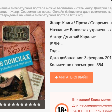
нашем литературном портале можно бесплатно читать книгу Дмитрий Кар
алис . Жанр: Современная проза. Онлайн библиотека дает возможность 
тверждения на нашем литературном портале litmir.org.
Жанр:
Книги
/
Проза
/
Современн
Название:
В поисках утраченных 
Автор:
Дмитрий Каралис
ISBN:
-
Год:
-
Дата добавления:
3 февраль 201
Количество просмотров:
354
ЧИТАТЬ ОНЛАЙН
Внимание! Книга может
Для несовершеннолетни
ЗАПРЕЩЕН!
Если в кни