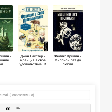
ривин -
Джон Бакстер -
Феликс Кривин -
яшние
Франция в свое
Миллион лет до
ки
удовольствие. В
любви
льство
поисках
ли
утраченных
нной)
вкусов