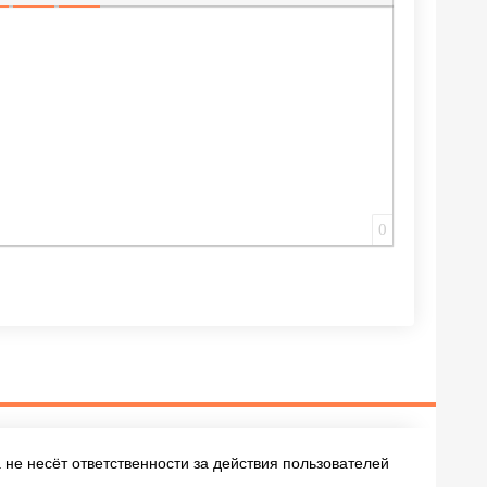
ИЩЕННУЮ ССЫЛКУ
 СМАЙЛИК
АВКА СКРЫТОГО ТЕКСТА
ВСТАВКА ЦИТАТЫ
ВСТАВКА СПОЙЛЕРА
0
не несёт ответственности за действия пользователей