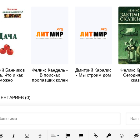
ий Банников
Феликс Кандель -
Дмитрий Каралис
Феликс К
а. Что и как
В поисках
- Мы строим дом
Сегодн
можно
пропавших колен
сказ
растить?
Израиля
(Строите
зем
обетова
ЕНТАРИЕВ (0)