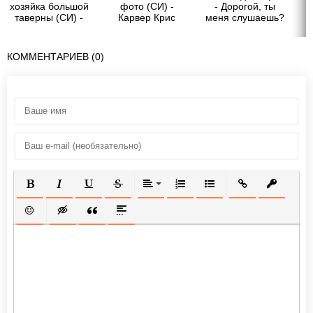
хозяйка большой
фото (СИ) -
- Дорогой, ты
Х
таверны (СИ) -
Карвер Крис
меня слушаешь?
Гринберга Оксана
Тогда повтори,
что я сейчас
сказала…&quot;
КОММЕНТАРИЕВ (0)
ПОЛУЖИРНЫЙ
КУРСИВ
ПОДЧЕРКНУТЫЙ
ЗАЧЕРКНУТЫЙ
ВЫРАВНИВАНИЕ
НУМЕРОВАННЫЙ СПИСОК
МАРКИРОВАННЫЙ СП
ВСТАВИТЬ ССЫ
ВСТАВИТ
ВСТАВИТЬ СМАЙЛИК
ВСТАВКА СКРЫТОГО ТЕКСТА
ВСТАВКА ЦИТАТЫ
ВСТАВКА СПОЙЛЕРА