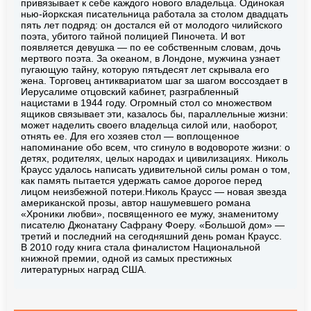
привязывает к себе каждого нового владельца. Одинокая
нью-йоркская писательница работала за столом двадцать
пять лет подряд: он достался ей от молодого чилийского
поэта, убитого тайной полицией Пиночета. И вот
появляется девушка — по ее собственным словам, дочь
мертвого поэта. За океаном, в Лондоне, мужчина узнает
пугающую тайну, которую пятьдесят лет скрывала его
жена. Торговец антиквариатом шаг за шагом воссоздает в
Иерусалиме отцовский кабинет, разграбленный
нацистами в 1944 году. Огромный стол со множеством
ящиков связывает эти, казалось бы, параллельные жизни:
может наделить своего владельца силой или, наоборот,
отнять ее. Для его хозяев стол — воплощенное
напоминание обо всем, что сгинуло в водовороте жизни: о
детях, родителях, целых народах и цивилизациях. Николь
Краусс удалось написать удивительной силы роман о том,
как память пытается удержать самое дорогое перед
лицом неизбежной потери.Николь Краусс — новая звезда
американской прозы, автор нашумевшего романа
«Хроники любви», посвященного ее мужу, знаменитому
писателю Джонатану Сафрану Фоеру. «Большой дом» —
третий и последний на сегодняшний день роман Краусс.
В 2010 году книга стала финалистом Национальной
книжной премии, одной из самых престижных
литературных наград США.