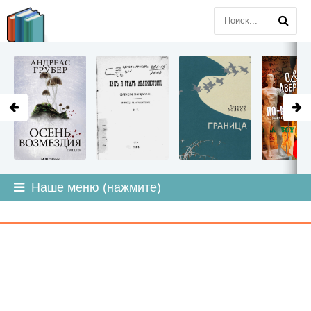
LITMIR
.ORG
Наше меню (нажмите)