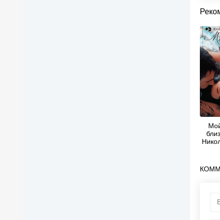
Реко
Мой
близ
Нико
Ни
КОММ