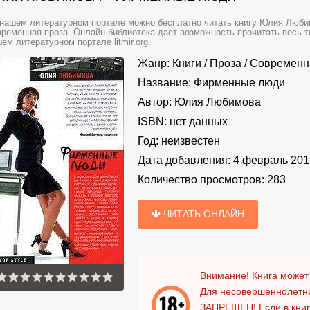
нашем литературном портале можно бесплатно читать книгу Юлия Люб
ременная проза. Онлайн библиотека дает возможность прочитать весь т
ем литературном портале litmir.org.
Жанр:
Книги
/
Проза
/
Современн
Название:
Фирменные люди
Автор:
Юлия Любимова
ISBN:
нет данных
Год:
неизвестен
Дата добавления:
4 февраль 201
Количество просмотров:
283
ЧИТАТЬ ОНЛАЙН
Внимание! Книга может
Для несовершеннолетни
ЗАПРЕЩЕН!
Если в кни