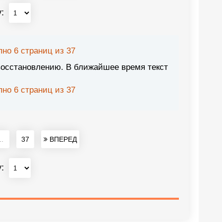
у:
но 6 страниц из 37
восстановлению. В ближайшее время текст
но 6 страниц из 37
..
37
ВПЕРЕД
у: