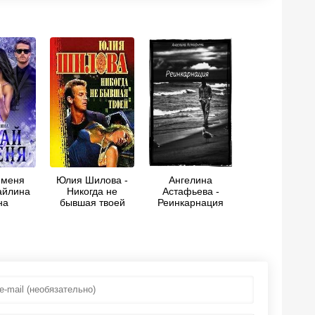
 меня
Юлия Шилова -
Ангелина
айлина
Никогда не
Астафьева -
на
бывшая твоей
Реинкарнация