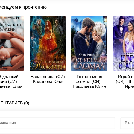
мендуем к прочтению
 далекий
Наследница (СИ)
Тот, кто меня
Играй в
кий (СИ) -
- Кажанова Юлия
сломал (СИ) -
(СИ) - Ш
лаева Юлия
Николаева Юлия
Ири
колаевна
Николаевна
ЕНТАРИЕВ (0)