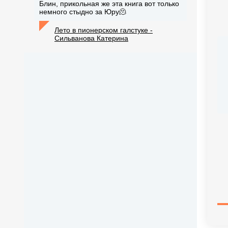
Блин, прикольная же эта книга вот только
немного стыдно за Юру🫠
Лето в пионерском галстуке -
Сильванова Катерина