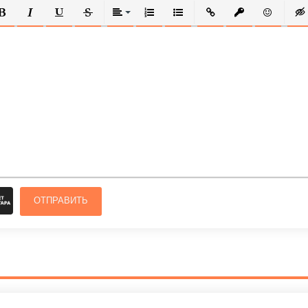
ОЛУЖИРНЫЙ
КУРСИВ
ПОДЧЕРКНУТЫЙ
ЗАЧЕРКНУТЫЙ
ВЫРАВНИВАНИЕ
НУМЕРОВАННЫЙ СПИСОК
МАРКИРОВАННЫЙ СПИСОК
ВСТАВИТЬ ССЫЛКУ
ВСТАВИТЬ ЗАЩ
ВСТАВИТЬ
ВСТ
ОТПРАВИТЬ