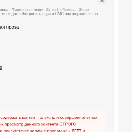
имова - Фирменные люди, Юлия Любимова . Жанр:
екст и даже без регистрации и СМС подтверждения на
ая проза
9
 содержать контент только для совершеннолетних.
х просмотр данного контента
СТРОГО
ге присутствует наличие пропаганды ЛГБТ и