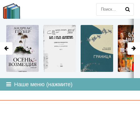
LITMIR
.ORG
Наше меню (нажмите)