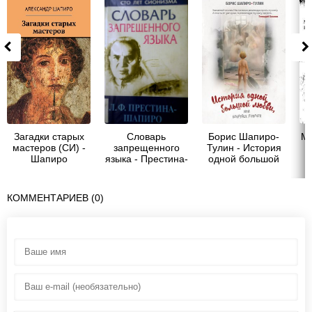
Загадки старых
Словарь
Борис Шапиро-
Ма
мастеров (СИ) -
запрещенного
Тулин - История
Шапиро
языка - Престина-
одной большой
Александр
Шапиро Лия
любви, или
Феликсовна
Бобруйск forever
(сборник)
КОММЕНТАРИЕВ (0)