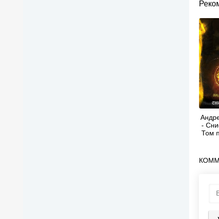
Реко
Андре
- Сн
Том 
КОММ