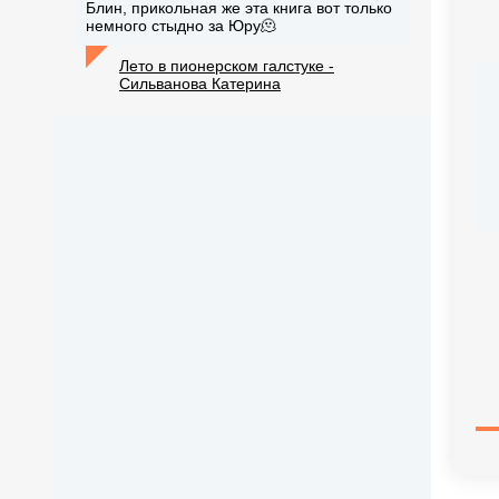
Блин, прикольная же эта книга вот только
немного стыдно за Юру🫠
Лето в пионерском галстуке -
Сильванова Катерина