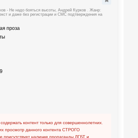
ов - Не надо бояться высоты, Андрей Курков . Жанр:
екст и даже без регистрации и СМС подтверждения на
ая проза
ты
9
 содержать контент только для совершеннолетних.
х просмотр данного контента
СТРОГО
ге присутствует наличие пропаганды ЛГБТ и