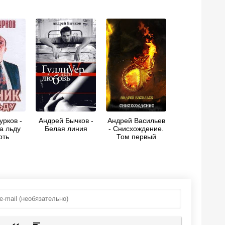
урков -
Андрей Бычков -
Андрей Васильев
а льду
Белая линия
- Снисхождение.
рть
Том первый
ннего)