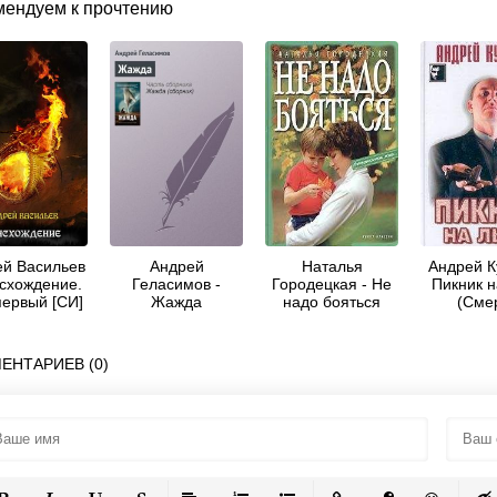
мендуем к прочтению
й Васильев
Андрей
Наталья
Андрей К
исхождение.
Геласимов -
Городецкая - Не
Пикник н
первый [СИ]
Жажда
надо бояться
(Сме
посторо
ЕНТАРИЕВ (0)