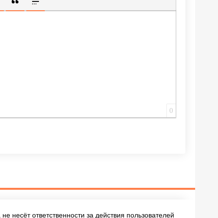
ИЩЕННУЮ ССЫЛКУ
 СМАЙЛИК
АВКА СКРЫТОГО ТЕКСТА
ВСТАВКА ЦИТАТЫ
ВСТАВКА СПОЙЛЕРА
0
не несёт ответственности за действия пользователей