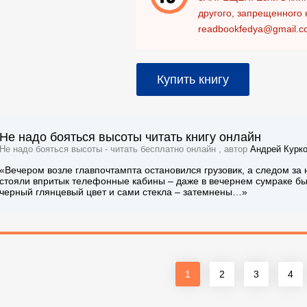
другого, запрещенного 
readbookfedya@gmail.c
Купить книгу
Не надо бояться высоты читать книгу онлайн
Не надо бояться высоты - читать бесплатно онлайн , автор
Андрей Курк
«Вечером возле главпочтампта остановился грузовик, а следом за 
стояли впритык телефонные кабины – даже в вечернем сумраке был
черный глянцевый цвет и сами стекла – затемнены…»
1
2
3
4