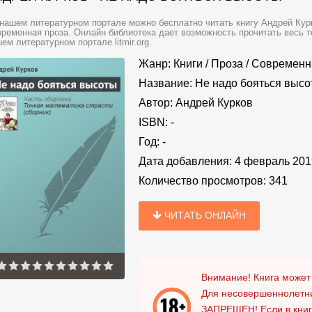
нашем литературном портале можно бесплатно читать книгу Андрей Курк
ременная проза. Онлайн библиотека дает возможность прочитать весь т
ем литературном портале litmir.org.
Жанр:
Книги
/
Проза
/
Современн
Название:
Не надо бояться высо
Автор:
Андрей Курков
ISBN:
-
Год:
-
Дата добавления:
4 февраль 201
Количество просмотров:
341
ЧИТАТЬ ОНЛАЙН
Внимание! Книга может
Для несовершеннолетни
ЗАПРЕЩЕН!
Если в кни