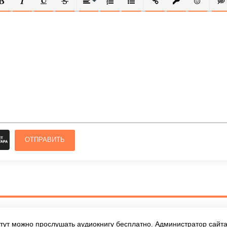
ОЛУЖИРНЫЙ
КУРСИВ
ПОДЧЕРКНУТЫЙ
ЗАЧЕРКНУТЫЙ
ВЫРАВНИВАНИЕ
НУМЕРОВАННЫЙ СПИСОК
МАРКИРОВАННЫЙ СПИСОК
ВСТАВИТЬ ССЫЛКУ
ВСТАВИТЬ ЗАЩ
ВСТАВИТЬ
ВСТ
ОТПРАВИТЬ
тут можно прослушать аудиокнигу бесплатно. Администратор сайта 