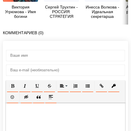
Виктория
Сергей Трухтин -
Инесса Волкова -
Ай
Угрюмова - Имя
РОССИЯ:
Идеальная
ра
богини
СТРАТЕГИЯ
секретарша
СИЛЫ
КОММЕНТАРИЕВ (0)
ПОЛУЖИРНЫЙ
КУРСИВ
ПОДЧЕРКНУТЫЙ
ЗАЧЕРКНУТЫЙ
ВЫРАВНИВАНИЕ
НУМЕРОВАННЫЙ СПИСОК
МАРКИРОВАННЫЙ СП
ВСТАВИТЬ ССЫ
ВСТАВИТ
ВСТАВИТЬ СМАЙЛИК
ВСТАВКА СКРЫТОГО ТЕКСТА
ВСТАВКА ЦИТАТЫ
ВСТАВКА СПОЙЛЕРА