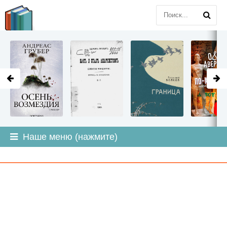
LITMIR
.ORG
Наше меню (нажмите)