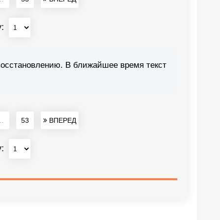
у:
восстановлению. В ближайшее время текст
..
53
ВПЕРЕД
у: