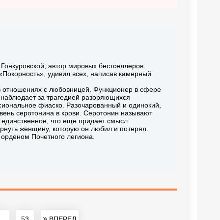
 Гонкуровской, автор мировых бестселлеров
Покорность», удивил всех, написав камерный
в отношениях с любовницей. Функционер в сфере
о наблюдает за трагедией разоряющихся
сиональное фиаско. Разочарованный и одинокий,
вень серотонина в крови. Серотонин называют
И единственное, что еще придает смысл
рнуть женщину, которую он любил и потерял.
 орденом Почетного легиона.
..
53
ВПЕРЕД