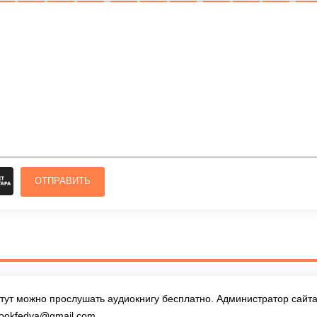
ОЛУЖИРНЫЙ
КУРСИВ
ПОДЧЕРКНУТЫЙ
ЗАЧЕРКНУТЫЙ
ВЫРАВНИВАНИЕ
НУМЕРОВАННЫЙ СПИСОК
МАРКИРОВАННЫЙ СПИСОК
ВСТАВИТЬ ССЫЛКУ
ВСТАВИТЬ ЗАЩ
ВСТАВИТЬ
ВСТ
ОТПРАВИТЬ
тут можно прослушать аудиокнигу бесплатно. Администратор сайта 
ookfedya@gmail.com