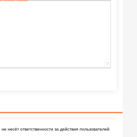
ИЩЕННУЮ ССЫЛКУ
 СМАЙЛИК
АВКА СКРЫТОГО ТЕКСТА
ВСТАВКА ЦИТАТЫ
ВСТАВКА СПОЙЛЕРА
0
не несёт ответственности за действия пользователей