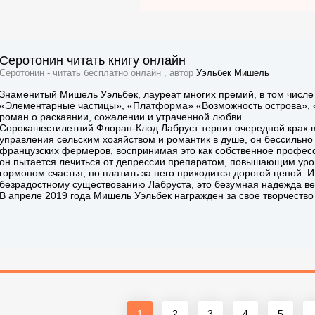
Серотонин читать книгу онлайн
Серотонин - читать бесплатно онлайн , автор
Уэльбек Мишель
Знаменитый Мишель Уэльбек, лауреат многих премий, в том числе
«Элементарные частицы», «Платформа» «Возможность острова», «
роман о раскаянии, сожалении и утраченной любви.
Сорокашестилетний Флоран-Клод Лабруст терпит очередной крах 
управления сельским хозяйством и романтик в душе, он бессильн
французских фермеров, воспринимая это как собственное профес
он пытается лечиться от депрессии препаратом, повышающим уро
гормоном счастья, но платить за него приходится дорогой ценой. 
безрадостному существованию Лабруста, это безумная надежда ве
В апреле 2019 года Мишель Уэльбек награжден за свое творчество
1
2
3
4
5
.