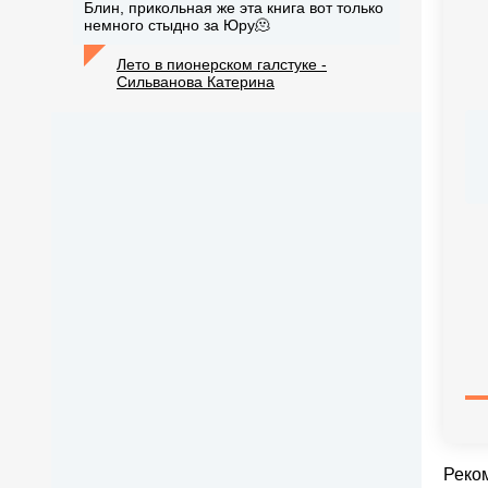
Блин, прикольная же эта книга вот только
немного стыдно за Юру🫠
Лето в пионерском галстуке -
Сильванова Катерина
Реко