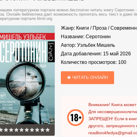
нашем литературном портале можно бесплатно читать книгу Серотонин 
за. Онлайн библиотека дает возможность прочитать весь текст и даже 
ературном портале litmir.org.
Жанр:
Книги
/
Проза
/
Современн
Название:
Серотонин
Автор:
Уэльбек Мишель
Дата добавления:
15 май 2026
Количество просмотров:
100
ЧИТАТЬ ОНЛАЙН
Внимание! Книга может
Для несовершеннолетни
ЗАПРЕЩЕН!
Если в кни
другого, запрещенного 
readbookfedya@gmail.c