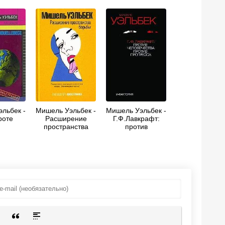
льбек -
Мишель Уэльбек -
Мишель Уэльбек -
роте
Расширение
Г.Ф.Лавкрафт:
пространства
против
борьбы
человечества,
против прогресса