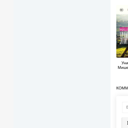
Уни
Мише
КОММ