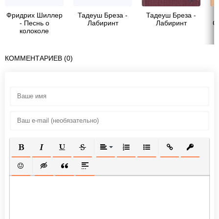
Фридрих Шиллер
Тадеуш Бреза -
Тадеуш Бреза -
Т
- Песнь о
Лабиринт
Лабиринт
С
колоколе
КОММЕНТАРИЕВ (0)
ПОЛУЖИРНЫЙ
КУРСИВ
ПОДЧЕРКНУТЫЙ
ЗАЧЕРКНУТЫЙ
ВЫРАВНИВАНИЕ
НУМЕРОВАННЫЙ СПИСОК
МАРКИРОВАННЫЙ СП
ВСТАВИТЬ ССЫ
ВСТАВИТ
ВСТАВИТЬ СМАЙЛИК
ВСТАВКА СКРЫТОГО ТЕКСТА
ВСТАВКА ЦИТАТЫ
ВСТАВКА СПОЙЛЕРА