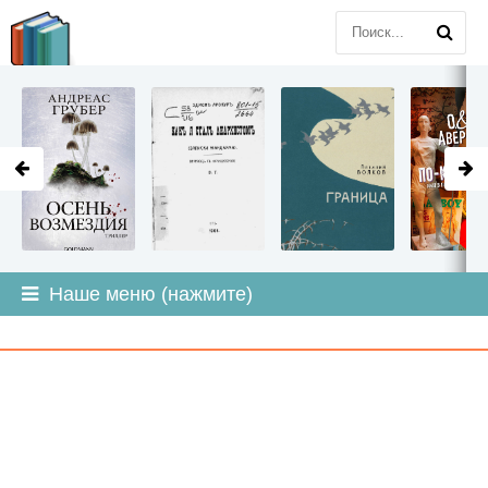
LITMIR
.ORG
Наше меню (нажмите)