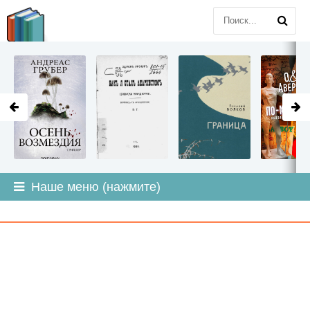
LITMIR
.ORG
Наше меню (нажмите)