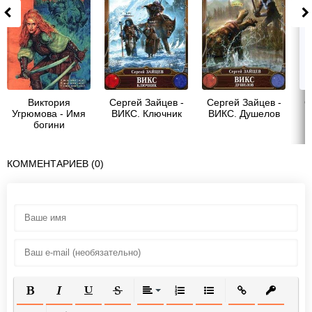
Виктория
Сергей Зайцев -
Сергей Зайцев -
С
Угрюмова - Имя
ВИКС. Ключник
ВИКС. Душелов
богини
КОММЕНТАРИЕВ (0)
ПОЛУЖИРНЫЙ
КУРСИВ
ПОДЧЕРКНУТЫЙ
ЗАЧЕРКНУТЫЙ
ВЫРАВНИВАНИЕ
НУМЕРОВАННЫЙ СПИСОК
МАРКИРОВАННЫЙ СП
ВСТАВИТЬ ССЫ
ВСТАВИТ