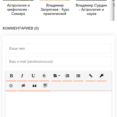
Астрология и
Владимир
Владимир Сурдин
Та
мифология -
Запрягаев - Курс
- Астрология и
Семира
практической
наука
Щепановская
астрологии
А
КОММЕНТАРИЕВ (0)
ПОЛУЖИРНЫЙ
КУРСИВ
ПОДЧЕРКНУТЫЙ
ЗАЧЕРКНУТЫЙ
ВЫРАВНИВАНИЕ
НУМЕРОВАННЫЙ СПИСОК
МАРКИРОВАННЫЙ СП
ВСТАВИТЬ ССЫ
ВСТАВИТ
ВСТАВИТЬ СМАЙЛИК
ВСТАВКА СКРЫТОГО ТЕКСТА
ВСТАВКА ЦИТАТЫ
ВСТАВКА СПОЙЛЕРА