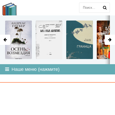
LITMIR
.ORG
Наше меню (нажмите)