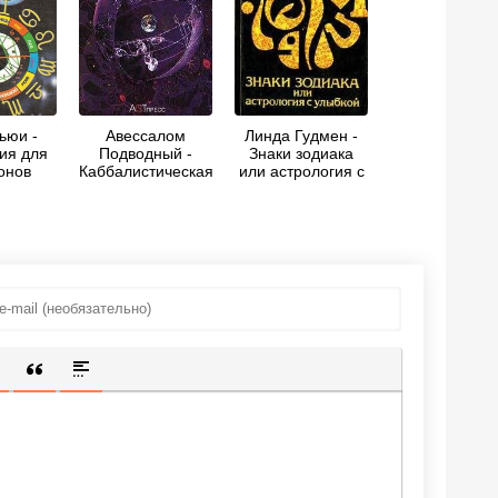
ьюи -
Авессалом
Линда Гудмен -
ия для
Подводный -
Знаки зодиака
онов
Каббалистическая
или астрология с
астрология. Часть
улыбкой
3: Планеты
ИЩЕННУЮ ССЫЛКУ
 СМАЙЛИК
АВКА СКРЫТОГО ТЕКСТА
ВСТАВКА ЦИТАТЫ
ВСТАВКА СПОЙЛЕРА