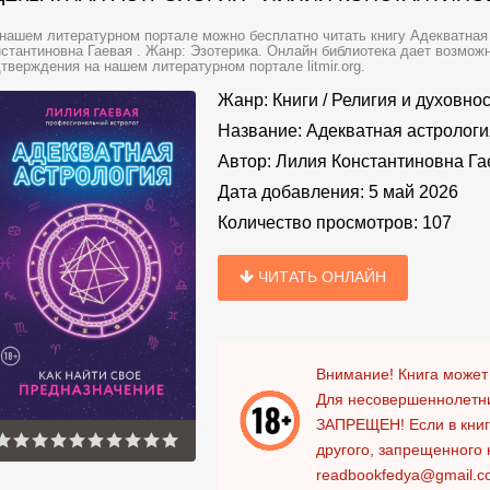
нашем литературном портале можно бесплатно читать книгу Адекватная 
стантиновна Гаевая . Жанр: Эзотерика. Онлайн библиотека дает возможн
тверждения на нашем литературном портале litmir.org.
Жанр:
Книги
/
Религия и духовнос
Название:
Адекватная астрологи
Автор:
Лилия Константиновна Га
Дата добавления:
5 май 2026
Количество просмотров:
107
ЧИТАТЬ ОНЛАЙН
Внимание! Книга может
Для несовершеннолетни
ЗАПРЕЩЕН!
Если в кни
другого, запрещенного 
readbookfedya@gmail.c