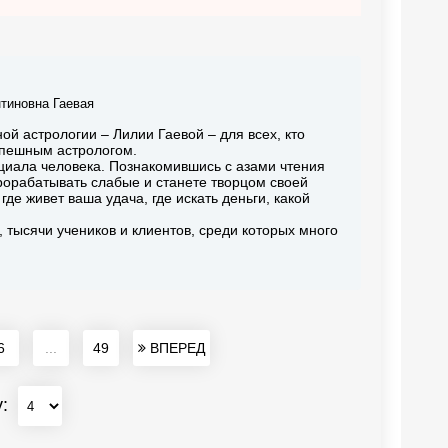
тиновна Гаевая
ой астрологии – Лилии Гаевой – для всех, кто
успешным астрологом.
циала человека. Познакомившись с азами чтения
прорабатывать слабые и станете творцом своей
де живет ваша удача, где искать деньги, какой
 тысячи учеников и клиентов, среди которых много
6
...
49
ВПЕРЕД
у: