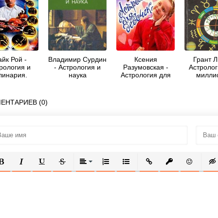
йк Рой -
Владимир Сурдин
Ксения
Грант Л
рология и
- Астрология и
Разумовская -
Астролог
линария.
наука
Астрология для
милли
ология для
девочек
манов, или
линарные
ЕНТАРИЕВ (0)
епты для
дого знака
зодиака
ОЛУЖИРНЫЙ
КУРСИВ
ПОДЧЕРКНУТЫЙ
ЗАЧЕРКНУТЫЙ
ВЫРАВНИВАНИЕ
НУМЕРОВАННЫЙ СПИСОК
МАРКИРОВАННЫЙ СПИСОК
ВСТАВИТЬ ССЫЛКУ
ВСТАВИТЬ ЗАЩ
ВСТАВИТЬ
ВСТ