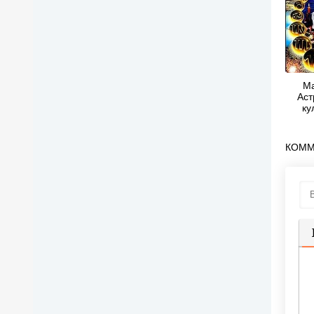
Ма
Аст
ку
Астр
гур
Ку
КОММ
рец
каж
П