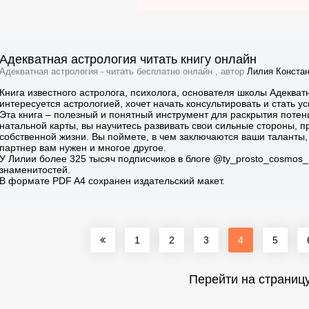
Адекватная астрология читать книгу онлайн
Адекватная астрология - читать бесплатно онлайн , автор
Лилия Констан
Книга известного астролога, психолога, основателя школы Адекватн
интересуется астрологией, хочет начать консультировать и стать 
Эта книга – полезный и понятный инструмент для раскрытия потен
натальной карты, вы научитесь развивать свои сильные стороны, 
собственной жизни. Вы поймете, в чем заключаются ваши таланты, г
партнер вам нужен и многое другое.
У Лилии более 325 тысяч подписчиков в блоге @ty_prosto_cosmos_,
знаменитостей.
В формате PDF A4 сохранен издательский макет.
1
2
3
4
5
Перейти на страниц