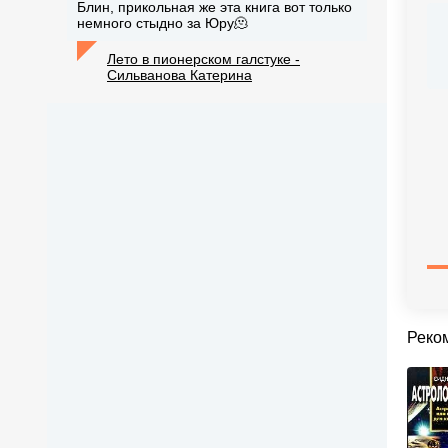
Блин, прикольная же эта книга вот только
немного стыдно за Юру🫠
Лето в пионерском галстуке -
Сильванова Катерина
Реко