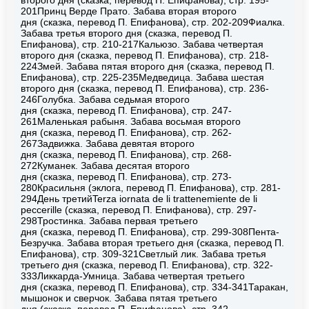
201Принц Верде Прато. Забава вторая второго
дня (сказка, перевод П. Епифанова), стр. 202-209Фиалка.
Забава третья второго дня (сказка, перевод П.
Епифанова), стр. 210-217Кальюзо. Забава четвертая
второго дня (сказка, перевод П. Епифанова), стр. 218-
224Змей. Забава пятая второго дня (сказка, перевод П.
Епифанова), стр. 225-235Медведица. Забава шестая
второго дня (сказка, перевод П. Епифанова), стр. 236-
246Голубка. Забава седьмая второго
дня (сказка, перевод П. Епифанова), стр. 247-
261Маленькая рабыня. Забава восьмая второго
дня (сказка, перевод П. Епифанова), стр. 262-
267Задвижка. Забава девятая второго
дня (сказка, перевод П. Епифанова), стр. 268-
272Куманек. Забава десятая второго
дня (сказка, перевод П. Епифанова), стр. 273-
280Красильня (эклога, перевод П. Епифанова), стр. 281-
294День третийTerza iornata de li trattenemiente de li
peccerille (сказка, перевод П. Епифанова), стр. 297-
298Тростинка. Забава первая третьего
дня (сказка, перевод П. Епифанова), стр. 299-308Пента-
Безручка. Забава вторая третьего дня (сказка, перевод П.
Епифанова), стр. 309-321Светлый лик. Забава третья
третьего дня (сказка, перевод П. Епифанова), стр. 322-
333Ликкарда-Умница. Забава четвертая третьего
дня (сказка, перевод П. Епифанова), стр. 334-341Таракан,
мышонок и сверчок. Забава пятая третьего
дня (сказка, перевод П. Епифанова), стр. 342-