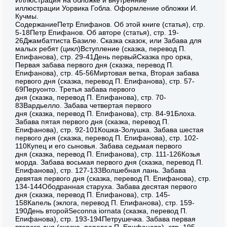
иллюстрации Уорвика Гобла. Оформление обложки И.
Кучмы.
СодержаниеПетр Епифанов. Об этой книге (статья), стр.
5-18Петр Епифанов. Об авторе (статья), стр. 19-
26Джамбаттиста Базиле. Сказка сказок, или Забава для
малых ребят (цикл)Вступление (сказка, перевод П.
Епифанова), стр. 29-41День первыйСказка про орка,
Первая забава первого дня (сказка, перевод П.
Епифанова), стр. 45-56Миртовая ветка, Вторая забава
первого дня (сказка, перевод П. Епифанова), стр. 57-
69Перуонто. Третья забава первого
дня (сказка, перевод П. Епифанова), стр. 70-
83Вардьелло. Забава четвертая первого
дня (сказка, перевод П. Епифанова), стр. 84-91Блоха.
Забава пятая первого дня (сказка, перевод П.
Епифанова), стр. 92-101Кошка-Золушка. Забава шестая
первого дня (сказка, перевод П. Епифанова), стр. 102-
110Купец и его сыновья. Забава седьмая первого
дня (сказка, перевод П. Епифанова), стр. 111-126Козья
морда. Забава восьмая первого дня (сказка, перевод П.
Епифанова), стр. 127-133Волшебная лань. Забава
девятая первого дня (сказка, перевод П. Епифанова), стр.
134-144Ободранная старуха. Забава десятая первого
дня (сказка, перевод П. Епифанова), стр. 145-
158Капель (эклога, перевод П. Епифанова), стр. 159-
190День второйSeconna iornata (сказка, перевод П.
Епифанова), стр. 193-194Петрушечка. Забава первая
второго дня (сказка, перевод П. Епифанова), стр. 195-