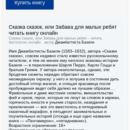
Купить книгу
Сказка сказок, или Забава для малых ребят
читать книгу онлайн
Сказка сказок, или Забава для малых ребят - читать
бесплатно онлайн , автор
Джамбаттиста Базиле
Имя Джамбаттисты Базиле (1583–1632), автора «Сказки
сказок», совсем недавно стало известно русскоязычному
читателю, и тем не менее ему неплохо знакомы истории
Базиле — в переложении Шарля Перро, Карло Гоцци и
братьев Гримм. У автора-неаполитанца, однако, эти
бродячие сюжеты нередко обретают совсем
неожиданную окраску: у него и золушка в состоянии дать
достойный отпор мачехе, и спящая красавица после
пробуждения ведет себя далеко не лучшим образом…
Фривольные и даже жестокие сюжеты, вмешательство
фей и орков, герои, которые не лезут за словом в карман,
горячность юности и уныние старости, назидания и
приключения — все это вместилось в пятидневный
сказочный марафон, в пятьдесят занимательных и
поучительных историй (отсюда и еще одно название
книги — «Пентамерон», «пятидневник»).
Возрастное ограничение: 16+
Иллюстрация на обложке и внутренние