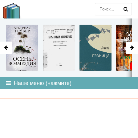
LITMIR
.ORG
Наше меню (нажмите)