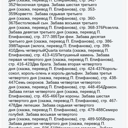
352Чесночная грядка. Забава шестая третьего
дня (сказка, перевод П. Епифанова), стр. 353-
359Корветто. Забава седьмая третьего
дня (сказка, перевод П. Епифанова), стр. 360-
367Бестолковый сын. Забава восьмая третьего
дня (сказка, перевод П. Епифанова), стр. 368-376Розелла.
Забава девятая третьего дня (сказка, перевод П.
Епифанова), стр. 377-385Три феи. Забава десятая
третьего дня (сказка, перевод П. Епифанова), стр. 386-
398Парная (эклога, перевод П. Епифанова), стр. 399-
410День четвертыйQuarta iornata (сказка, перевод П.
Епифанова), стр. 413-415Петушиный камень. Забава
первая четвертого дня (сказка, перевод П. Епифанова),
стр. 416-423Два брата. Забава вторая четвертого
дня (сказка, перевод П. Епифанова), стр. 424-437Король-
сокол, король-олень и король-дельфин. Забава третья
четвертого дня (сказка, перевод П. Епифанова), стр. 438-
447Семь окороков. Забава четвертая четвертого
дня (сказка, перевод П. Епифанова), стр. 448-454Дракон.
Забава пятая четвертого дня (сказка, перевод П.
Епифанова), стр. 455-466Три короны. Забава шестая
четвертого дня (сказка, перевод П. Епифанова), стр. 467-
478Две лепешки. Забава седьмая четвертого
дня (сказка, перевод П. Епифанова), стр. 479-488Семеро
голубей. Забава восьмая четвертого
дня (сказка, перевод П. Епифанова), стр. 489-505Ворон.
Забава девятая четвертого дня (сказка, перевод П.
Епифанова), стр. 506-519Наказанная гордость. Забава