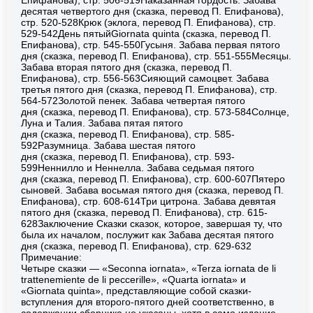
десятая четвертого дня (сказка, перевод П. Епифанова),
стр. 520-528Крюк (эклога, перевод П. Епифанова), стр.
529-542День пятыйGiornata quinta (сказка, перевод П.
Епифанова), стр. 545-550Гусыня. Забава первая пятого
дня (сказка, перевод П. Епифанова), стр. 551-555Месяцы.
Забава вторая пятого дня (сказка, перевод П.
Епифанова), стр. 556-563Сияющий самоцвет. Забава
третья пятого дня (сказка, перевод П. Епифанова), стр.
564-572Золотой пенек. Забава четвертая пятого
дня (сказка, перевод П. Епифанова), стр. 573-584Солнце,
Луна и Талия. Забава пятая пятого
дня (сказка, перевод П. Епифанова), стр. 585-
592Разумница. Забава шестая пятого
дня (сказка, перевод П. Епифанова), стр. 593-
599Неннилло и Неннелла. Забава седьмая пятого
дня (сказка, перевод П. Епифанова), стр. 600-607Пятеро
сыновей. Забава восьмая пятого дня (сказка, перевод П.
Епифанова), стр. 608-614Три цитрона. Забава девятая
пятого дня (сказка, перевод П. Епифанова), стр. 615-
628Заключение Сказки сказок, которое, завершая ту, что
была их началом, послужит как Забава десятая пятого
дня (сказка, перевод П. Епифанова), стр. 629-632
Примечание:
Четыре сказки — «Seconna iornata», «Terza iornata de li
trattenemiente de li peccerille», «Quarta iornata» и
«Giornata quinta», представляющие собой сказки-
вступления для второго-пятого дней соответственно, в
содержании сборника не указаны, хотя в само издание