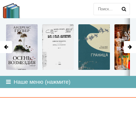
LITMIR
.ORG
Наше меню (нажмите)