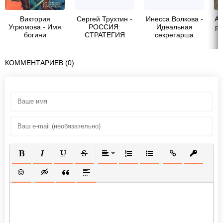
Виктория
Сергей Трухтин -
Инесса Волкова -
Ай
Угрюмова - Имя
РОССИЯ:
Идеальная
ра
богини
СТРАТЕГИЯ
секретарша
СИЛЫ
КОММЕНТАРИЕВ (0)
ПОЛУЖИРНЫЙ
КУРСИВ
ПОДЧЕРКНУТЫЙ
ЗАЧЕРКНУТЫЙ
ВЫРАВНИВАНИЕ
НУМЕРОВАННЫЙ СПИСОК
МАРКИРОВАННЫЙ СП
ВСТАВИТЬ ССЫ
ВСТАВИТ
ВСТАВИТЬ СМАЙЛИК
ВСТАВКА СКРЫТОГО ТЕКСТА
ВСТАВКА ЦИТАТЫ
ВСТАВКА СПОЙЛЕРА