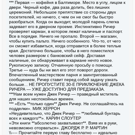
*** Первая — кофейня в Балтиморе. Место в углу, лицом к
двери. Черный кофе, два раза долить, без лишних
церемоний. Небольшое препятствие со стороны двух
посетителей, но ничего, с чем он не смог бы быстро
разобраться. Когда он выходит, молодой парень слегка
задевает его в дверном проеме. Инстинктивно Ричер
проверяет карман, в котором лежат наличные и паспорт.
Все в порядке. Ничего не пропало. Второй — магазин,
чтобы купить пальто. Ничего особенного. Что-то, от чего
он сможет избавиться, когда отправится в более теплые
края. Достаточно большое, чтобы в него поместился
человек размером с банковский сейф. Доставая
наличные, он обнаруживает в кармане нечто новое.
Рукописную записку. Отчаянную просьбу о помощи.
Третье — куда бы ни вел его этот поворот дороги.
Впечатленный мастерством парня и заинтригованный
сообщением, Ричер ставит перед собой задачу узнать
больше... НЕ ПРОПУСТИТЕ 30-Е ПРИКЛЮЧЕНИЕ ДЖЕКА
РИЧЕРА — УЖЕ ДОСТУПНО ДЛЯ ПРЕДЗАКАЗА.
***Нам всем нужен Джек Ричер — праведный мститель
для наших неспокойных времен.
*** «Есть **только один** Джек Ричер. Не соглашайтесь на
подделки». МИК ХЕРРОН
«Неудивительно, что Джек Ричер — **любимый бунтарь
всех и каждого**». КАРИН СЛОУТЕР
«Эти книги **абсолютно захватывают**. Взяв их в руки,
невозможно оторваться». ДЖОРДЖ Р. Р. МАРТИН
\\---- Прочитайте первую главу бесплатно — идеально