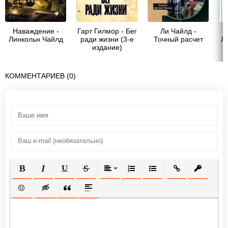
Наваждение -
Гарт Гилмор - Бег
Ли Чайлд -
Д
Линкольн Чайлд
ради жизни (3-е
Точный расчет
Л
издание)
п
КОММЕНТАРИЕВ (0)
ПОЛУЖИРНЫЙ
КУРСИВ
ПОДЧЕРКНУТЫЙ
ЗАЧЕРКНУТЫЙ
ВЫРАВНИВАНИЕ
НУМЕРОВАННЫЙ СПИСОК
МАРКИРОВАННЫЙ СП
ВСТАВИТЬ ССЫ
ВСТАВИТ
ВСТАВИТЬ СМАЙЛИК
ВСТАВКА СКРЫТОГО ТЕКСТА
ВСТАВКА ЦИТАТЫ
ВСТАВКА СПОЙЛЕРА