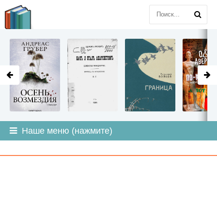
LITMIR
.ORG
Наше меню (нажмите)