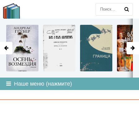
LITMIR
.ORG
Наше меню (нажмите)