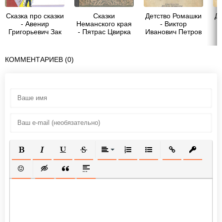
Сказка про сказки
Сказки
Детство Ромашки
Д
- Авенир
Неманского края
- Виктор
Григорьевич Зак
- Пятрас Цвирка
Иванович Петров
КОММЕНТАРИЕВ (0)
ПОЛУЖИРНЫЙ
КУРСИВ
ПОДЧЕРКНУТЫЙ
ЗАЧЕРКНУТЫЙ
ВЫРАВНИВАНИЕ
НУМЕРОВАННЫЙ СПИСОК
МАРКИРОВАННЫЙ СП
ВСТАВИТЬ ССЫ
ВСТАВИТ
ВСТАВИТЬ СМАЙЛИК
ВСТАВКА СКРЫТОГО ТЕКСТА
ВСТАВКА ЦИТАТЫ
ВСТАВКА СПОЙЛЕРА