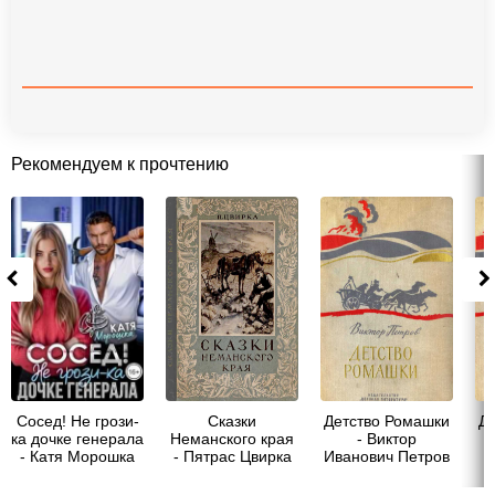
Рекомендуем к прочтению
Сосед! Не грози-
Сказки
Детство Ромашки
Д
ка дочке генерала
Неманского края
- Виктор
- Катя Морошка
- Пятрас Цвирка
Иванович Петров