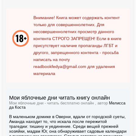
Внимание! Книга может содержать контент
только для совершеннолетних. Для
несовершеннолетних просмотр данного
контента
СТРОГО ЗАПРЕЩЕН!
Если в книге
присутствует наличие пропаганды ЛГБТ и
другого, запрещенного контента - просьба
написать на почту
readbookfedya@gmail.com
для удаления
материала
Мои яблочные дни читать книгу онлайн
Мои яблочные дни - читать бесплатно онлайн , автор
Мелисса
да Коста
В маленьком домике в Оверни, вдали от городской суеты,
Аманда находит то, что искала после пережитой
трагедии: тишину и уединение. Среди вещей прежней
хозяйки, мадам Юг, она обнаруживает садовые календари
с рукописными заметками. Следуя советам из прошлого,