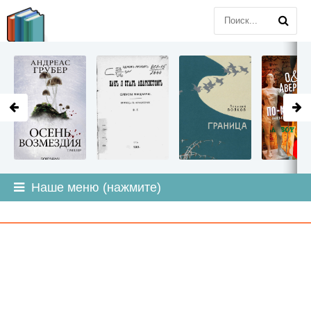
LITMIR
.ORG
Наше меню (нажмите)