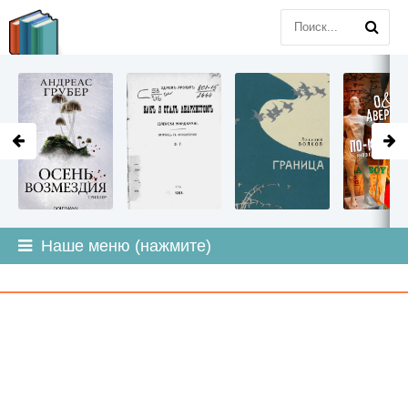
LITMIR
.ORG
Наше меню (нажмите)