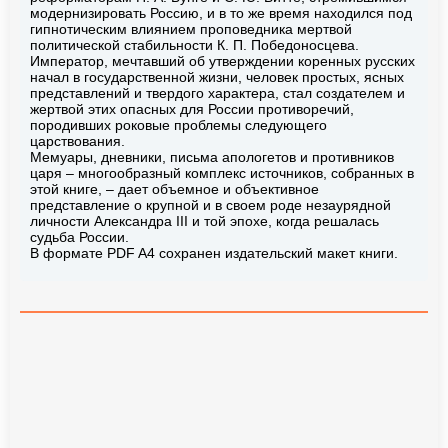
модернизировать Россию, и в то же время находился под
гипнотическим влиянием проповедника мертвой
политической стабильности К. П. Победоносцева.
Император, мечтавший об утверждении коренных русских
начал в государственной жизни, человек простых, ясных
представлений и твердого характера, стал создателем и
жертвой этих опасных для России противоречий,
породивших роковые проблемы следующего
царствования.
Мемуары, дневники, письма апологетов и противников
царя – многообразный комплекс источников, собранных в
этой книге, – дает объемное и объективное
представление о крупной и в своем роде незаурядной
личности Александра III и той эпохе, когда решалась
судьба России.
В формате PDF A4 сохранен издательский макет книги.