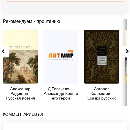
Рекомендуем к прочтению
Александр
Д Тевекелян -
Авторов
Х
Радищев -
Александр Крон и
Коллектив -
С
Русская поэзия
его герои
Сказки русских
XVIII века
(Вступительная
писателей. Том 7
статья)
КОММЕНТАРИЕВ (0)