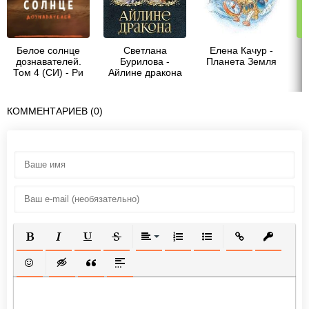
Белое солнце
Светлана
Елена Качур -
А
дознавателей.
Бурилова -
Планета Земля
Том 4 (СИ) - Ри
Айлине дракона
к
Тайга
(СИ)
КОММЕНТАРИЕВ (0)
ПОЛУЖИРНЫЙ
КУРСИВ
ПОДЧЕРКНУТЫЙ
ЗАЧЕРКНУТЫЙ
ВЫРАВНИВАНИЕ
НУМЕРОВАННЫЙ СПИСОК
МАРКИРОВАННЫЙ СП
ВСТАВИТЬ ССЫ
ВСТАВИТ
ВСТАВИТЬ СМАЙЛИК
ВСТАВКА СКРЫТОГО ТЕКСТА
ВСТАВКА ЦИТАТЫ
ВСТАВКА СПОЙЛЕРА