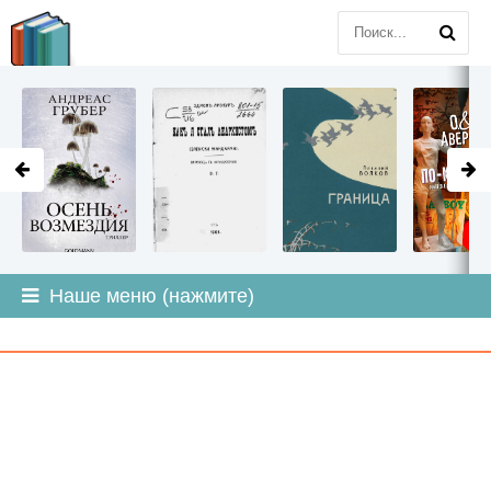
LITMIR
.ORG
Наше меню (нажмите)