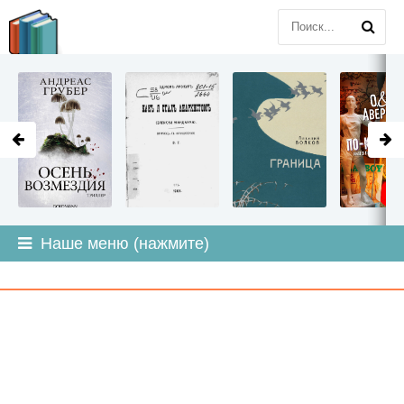
LITMIR
.ORG
Наше меню (нажмите)