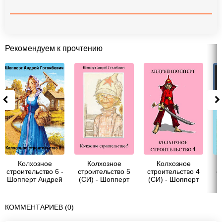
Рекомендуем к прочтению
Колхозное
Колхозное
Колхозное
строительство 6 -
строительство 5
строительство 4
с
Шопперт Андрей
(СИ) - Шопперт
(СИ) - Шопперт
(
Готлибович
Андрей
Андрей
Готлибович
Готлибович
КОММЕНТАРИЕВ (0)