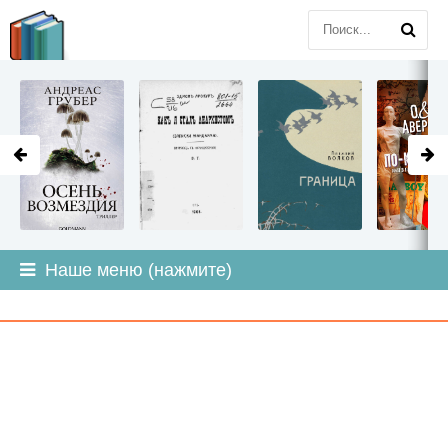
LITMIR
.ORG
Наше меню (нажмите)