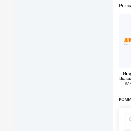
Реко
Иго
Волше
ил
бе
ш
КОММ