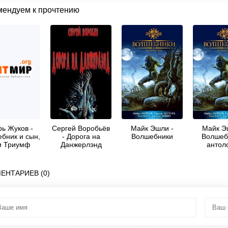
мендуем к прочтению
рь Жуков -
Сергей Воробьёв
Майк Эшли -
Майк Э
бник и сын,
- Дорога на
Волшебники
Волшеб
и Триумф
Данжерлэнд
антол
спечного
коляра
ЕНТАРИЕВ (0)