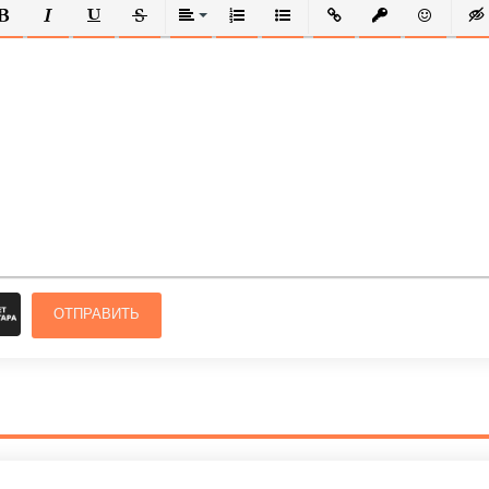
ОЛУЖИРНЫЙ
КУРСИВ
ПОДЧЕРКНУТЫЙ
ЗАЧЕРКНУТЫЙ
ВЫРАВНИВАНИЕ
НУМЕРОВАННЫЙ СПИСОК
МАРКИРОВАННЫЙ СПИСОК
ВСТАВИТЬ ССЫЛКУ
ВСТАВИТЬ ЗАЩ
ВСТАВИТЬ
ВСТ
ОТПРАВИТЬ