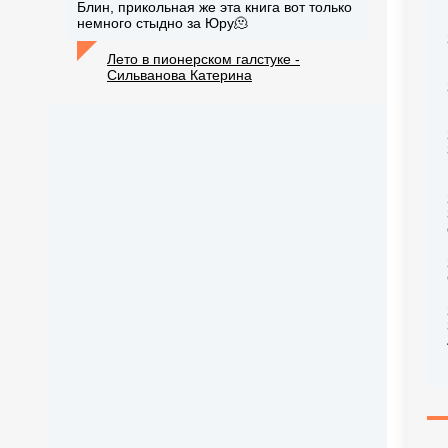
Блин, прикольная же эта книга вот только
немного стыдно за Юру🫠
Лето в пионерском галстуке -
Сильванова Катерина