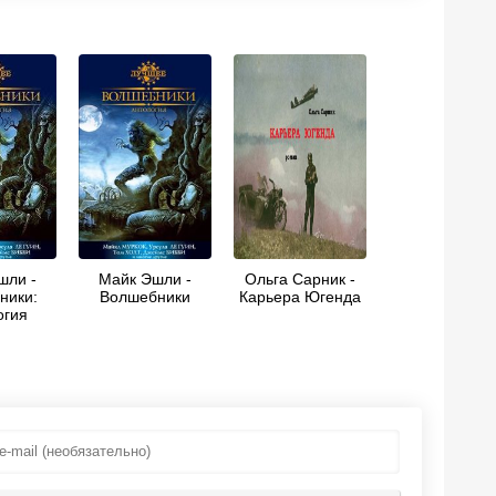
шли -
Майк Эшли -
Ольга Сарник -
ники:
Волшебники
Карьера Югенда
огия