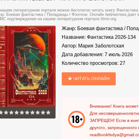
нашем литературном портале можно бесплатно читать книгу Фантастика 
р: Боевая фантастика / Попаданцы / Фэнтези. Онлайн библиотека дает в
МС подтверждения на нашем литературном портале litmir.org.
Жанр:
Боевая фантастика
/
Попа
Название:
Фантастика 2026-134
Автор:
Мария Заболотская
Дата добавления:
7 июль 2026
Количество просмотров:
27
ЧИТАТЬ ОНЛАЙН
Внимание! Книга может
Для несовершеннолетни
ЗАПРЕЩЕН!
Если в кни
другого, запрещенного 
readbookfedya@gmail.c