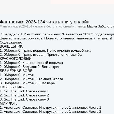
Фантастика 2026-134 читать книгу онлайн
Фантастика 2026-134 - читать бесплатно онлайн , автор
Мария Заболотск
Очередной 134-й томик серии книг "Фантастика 2026", содержащи
фантастических романов. Приятного чтения, уважаемый читатель!
Содержание:
ВОЛШЕБНИК:
1. 0Mopган0: Грань первая: Приключения волшебника
2. 0Mopган0: Грань вторая: Приключения сквиба
КРАСНОГОЛОВЫЙ:
1. 0Mopган0: Красноголовый ведьмак
2. 0Mopган0: Ведьмак 2. Век интриг.
БЕЗМЕРНАЯ ВОЛЯ:
1. 0Mopган0: Мистик
2. 0Mopган0: Мистик 2 Темная Угроза
3. 0Mopган0: Мистик 3: Шаг веры
СКВОЗЬ СИЛУ:
1. So..The End: Сквозь силу 1
2. So..The End: Сквозь силу 2
3. So..The End: Сквозь силу 3
МИР ЛОТ:
1. Анастасия Сиалана: Инструкция по соблазнению. Часть 1
2. Анастасия Сиалана: Инструкция по соблазнению. Часть 2