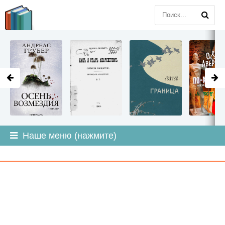
LITMIR
.ORG
Наше меню (нажмите)