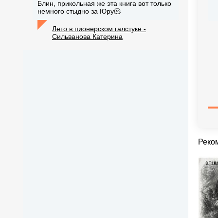
Блин, прикольная же эта книга вот только
немного стыдно за Юру🫠
Лето в пионерском галстуке -
Сильванова Катерина
Реко