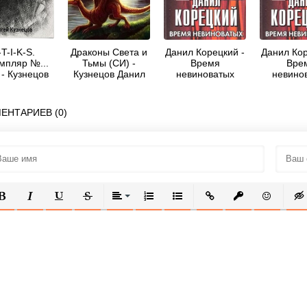
-T-I-K-S.
Драконы Света и
Данил Корецкий -
Данил Кор
мпляр №...
Тьмы (СИ) -
Время
Вре
 - Кузнецов
Кузнецов Данил
невиноватых
невино
Сергей
Сергеевич
ЕНТАРИЕВ (0)
ОЛУЖИРНЫЙ
КУРСИВ
ПОДЧЕРКНУТЫЙ
ЗАЧЕРКНУТЫЙ
ВЫРАВНИВАНИЕ
НУМЕРОВАННЫЙ СПИСОК
МАРКИРОВАННЫЙ СПИСОК
ВСТАВИТЬ ССЫЛКУ
ВСТАВИТЬ ЗАЩ
ВСТАВИТЬ
ВСТ