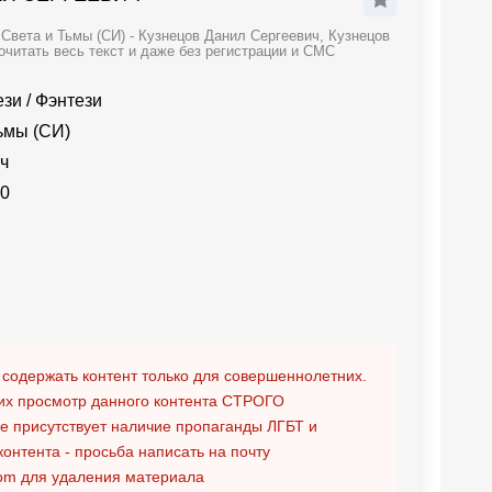
Света и Тьмы (СИ) - Кузнецов Данил Сергеевич, Кузнецов
очитать весь текст и даже без регистрации и СМС
ези
/
Фэнтези
ьмы (СИ)
ч
20
 содержать контент только для совершеннолетних.
х просмотр данного контента
СТРОГО
ге присутствует наличие пропаганды ЛГБТ и
контента - просьба написать на почту
om
для удаления материала