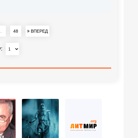
..
48
ВПЕРЕД
у: