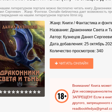
нашем литературном портале можно бесплатно читать книгу Драконники 
ил Сергеевич . Жанр: Фэнтези. Онлайн библиотека дает возможность пр
тверждения на нашем литературном портале litmir.org.
Жанр:
Книги
/
Фантастика и фэнт
Название:
Драконники Света и Т
Автор:
Кузнецов Данил Сергееви
Дата добавления:
25 октябрь 20
Количество просмотров:
340
ЧИТАТЬ ОНЛАЙН
Внимание! Книга может
Для несовершеннолетни
ЗАПРЕЩЕН!
Если в кни
другого, запрещенного 
readbookfedya@gmail.c