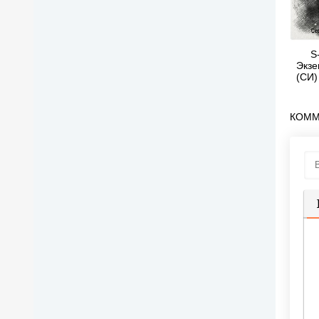
S
Экзе
(СИ)
КОММ
П