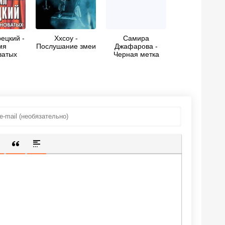
ецкий -
Xxcoy -
Самира
мя
Послушание змеи
Джафарова -
ватых
Черная метка
ИЩЕННУЮ ССЫЛКУ
 СМАЙЛИК
АВКА СКРЫТОГО ТЕКСТА
ВСТАВКА ЦИТАТЫ
ВСТАВКА СПОЙЛЕРА