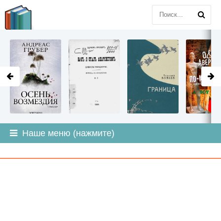
LITMIR
.ORG
Наше меню (нажмите)