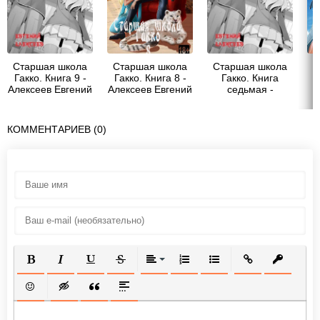
Старшая школа
Старшая школа
Старшая школа
С
Гакко. Книга 9 -
Гакко. Книга 8 -
Гакко. Книга
Алексеев Евгений
Алексеев Евгений
седьмая -
Артемович
Артемович
Алексеев Евгений
Ал
Артемович
КОММЕНТАРИЕВ (0)
ПОЛУЖИРНЫЙ
КУРСИВ
ПОДЧЕРКНУТЫЙ
ЗАЧЕРКНУТЫЙ
ВЫРАВНИВАНИЕ
НУМЕРОВАННЫЙ СПИСОК
МАРКИРОВАННЫЙ СП
ВСТАВИТЬ ССЫ
ВСТАВИТ
ВСТАВИТЬ СМАЙЛИК
ВСТАВКА СКРЫТОГО ТЕКСТА
ВСТАВКА ЦИТАТЫ
ВСТАВКА СПОЙЛЕРА