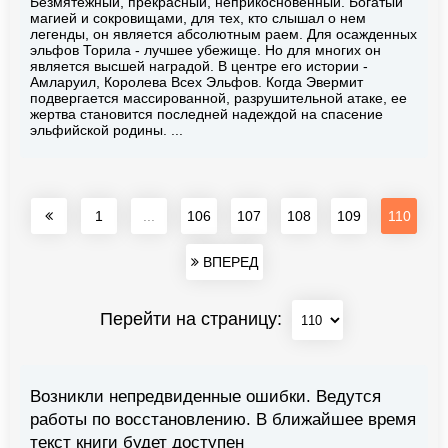
Безмятежный, прекрасный, неприкосновенный. Богатый
магией и сокровищами, для тех, кто слышал о нем
легенды, он является абсолютным раем. Для осажденных
эльфов Торила - лучшее убежище. Но для многих он
является высшей наградой. В центре его истории -
Амларуил, Королева Всех Эльфов. Когда Эвермит
подвергается массированной, разрушительной атаке, ее
жертва становится последней надеждой на спасение
эльфийской родины. ...
1
...
106
107
108
109
110
ВПЕРЕД
Перейти на страницу:
Возникли непредвиденные ошибки. Ведутся
работы по восстановлению. В ближайшее время
текст книги будет доступен