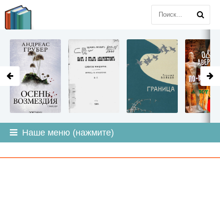
LITMIR
.ORG
Наше меню (нажмите)