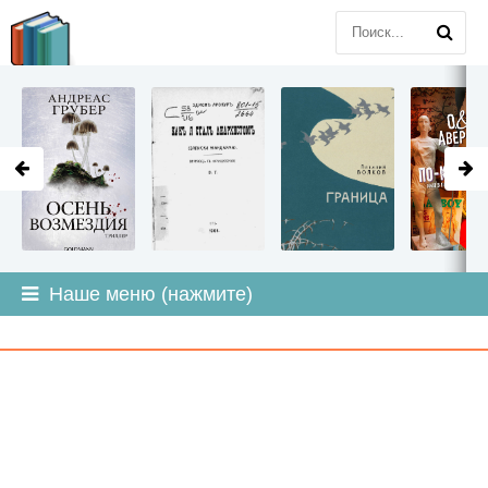
LITMIR
.ORG
Наше меню (нажмите)