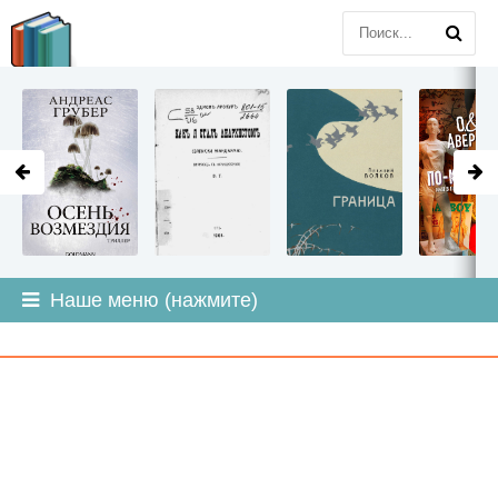
LITMIR
.ORG
Наше меню (нажмите)