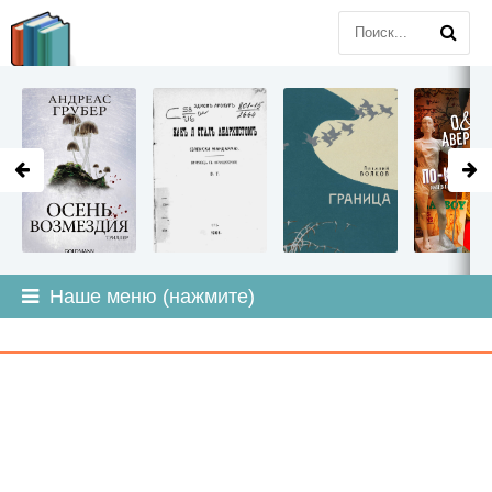
LITMIR
.ORG
Наше меню (нажмите)