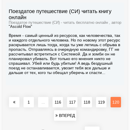
Поездатое путешествие (СИ) читать книгу
онлайн
Поездатое путешествие (СИ) - читать бесплатно онлайн , автор
"Ascold Flow"
Время - самый ценный из ресурсов, как человечества, так
и каждого отдельного человека. Но по новому этот ресурс
раскрывается лишь тогда, когда ты уже летишь с обрыва в
пропасть. Отправляясь в очередную командировку, ГГ не
рассчитывал встретиться с Системой. Да и зомби он не
планировал убивать. Вот только его мнения никто не
спрашивал. Убей или будь убитым! А ведь бездушный
поезд не останавливается, увозит тебя все дальше и
дальше от тех, кого ты обещал уберечь и спасти...
1
...
116
117
118
119
120
ВПЕРЕД