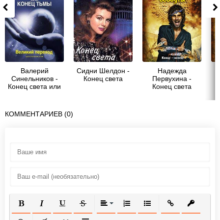
Валерий
Сидни Шелдон -
Надежда
Синельников -
Конец света
Первухина -
Конец света или
Конец света
конец тьмы.
сегодня
Великий переход
КОММЕНТАРИЕВ (0)
ПОЛУЖИРНЫЙ
КУРСИВ
ПОДЧЕРКНУТЫЙ
ЗАЧЕРКНУТЫЙ
ВЫРАВНИВАНИЕ
НУМЕРОВАННЫЙ СПИСОК
МАРКИРОВАННЫЙ СП
ВСТАВИТЬ ССЫ
ВСТАВИТ