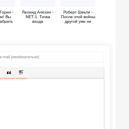
Горин -
Леонид Алехин -
Роберт Шекли -
е! Вы
NET-1. Точка
После этой войны
абрать
входа
другой уже не
ва»...
будет
ИЩЕННУЮ ССЫЛКУ
 СМАЙЛИК
АВКА СКРЫТОГО ТЕКСТА
ВСТАВКА ЦИТАТЫ
ВСТАВКА СПОЙЛЕРА