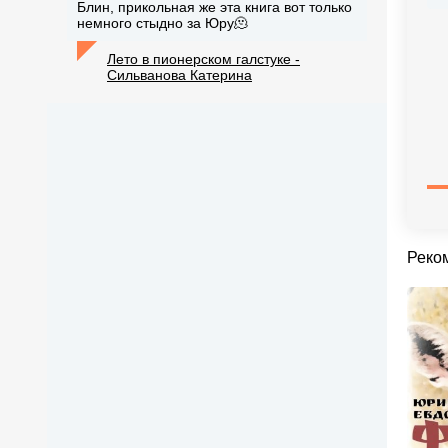
Блин, прикольная же эта книга вот только
немного стыдно за Юру🫠
Лето в пионерском галстуке -
Сильванова Катерина
Реко