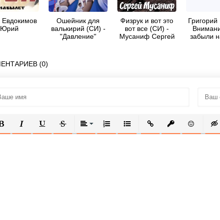
- Евдокимов
Ошейник для
Физрук и вот это
Григорий 
Юрий
валькирий (СИ) -
вот все (СИ) -
Внимани
"Давление"
Мусаниф Сергей
забыли н
Сергеевич
цифру «д
ЕНТАРИЕВ (0)
ОЛУЖИРНЫЙ
КУРСИВ
ПОДЧЕРКНУТЫЙ
ЗАЧЕРКНУТЫЙ
ВЫРАВНИВАНИЕ
НУМЕРОВАННЫЙ СПИСОК
МАРКИРОВАННЫЙ СПИСОК
ВСТАВИТЬ ССЫЛКУ
ВСТАВИТЬ ЗАЩ
ВСТАВИТЬ
ВСТ