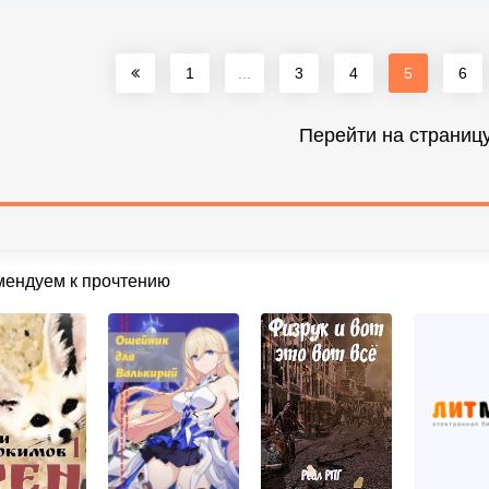
1
...
3
4
5
6
Перейти на страниц
мендуем к прочтению