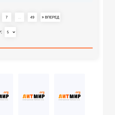
7
...
49
ВПЕРЕД
у: