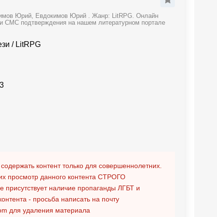
кимов Юрий, Евдокимов Юрий . Жанр: LitRPG. Онлайн
и и СМС подтверждения на нашем литературном портале
ези
/
LitRPG
3
 содержать контент только для совершеннолетних.
х просмотр данного контента
СТРОГО
ге присутствует наличие пропаганды ЛГБТ и
контента - просьба написать на почту
om
для удаления материала