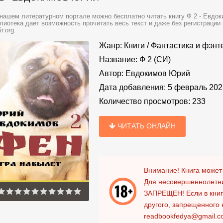
нашем литературном портале можно бесплатно читать книгу Ф 2 - Евдо
лиотека дает возможность прочитать весь текст и даже без регистраци
ir.org.
Жанр:
Книги
/
Фантастика и фэнт
Название:
Ф 2 (СИ)
Автор:
Евдокимов Юрий
Дата добавления:
5 февраль 202
Количество просмотров:
233
ЧИТАТЬ ОНЛАЙН
Внимание! Книга может
Для несовершеннолетни
ЗАПРЕЩЕН!
Если в кни
другого, запрещенного 
readbookfedya@gmail.c