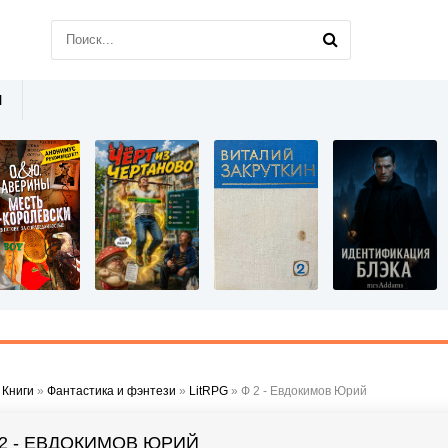
Ы
»
Книги
»
Фантастика и фэнтези
»
LitRPG
» Ф 2 - Евдокимов Юрий
 2 - ЕВДОКИМОВ ЮРИЙ