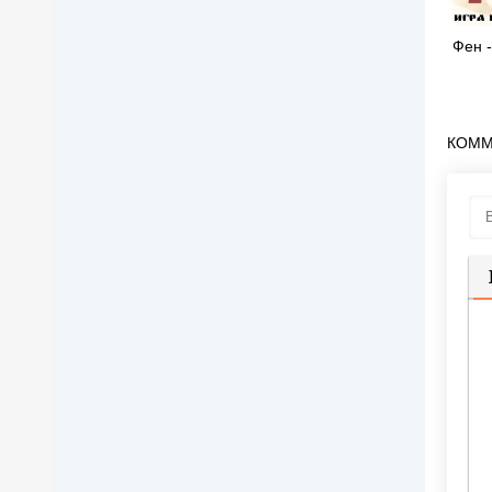
Фен 
КОММ
П