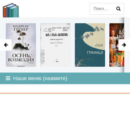
LITMIR
.ORG
Наше меню (нажмите)