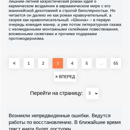
лишним-летний казуистический роман идей о
кармическом воздаянии в авраамическом мире с его
манихейской дихотомией и строгой биполярностью. Но
читается он далеко не как роман нравоучительный, а
скорее как нравоописательный. «Шенна» – в первую
очередь комедия манер, а уже потом литературная сказка
с неожиданными монтажными склейками повествования,
вложенными сюжетами и прочими подарками
протомодернизма.
1
2
3
4
5
...
55
ВПЕРЕД
Перейти на страницу:
Возникли непредвиденные ошибки. Ведутся
работы по восстановлению. В ближайшее время
текст книги будет доступен