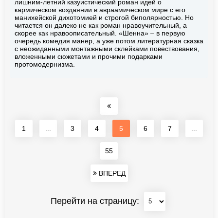
лишним-летний казуистический роман идей о
кармическом воздаянии в авраамическом мире с его
манихейской дихотомией и строгой биполярностью. Но
читается он далеко не как роман нравоучительный, а
скорее как нравоописательный. «Шенна» – в первую
очередь комедия манер, а уже потом литературная сказка
с неожиданными монтажными склейками повествования,
вложенными сюжетами и прочими подарками
протомодернизма.
1
...
3
4
5
6
7
...
55
ВПЕРЕД
Перейти на страницу: