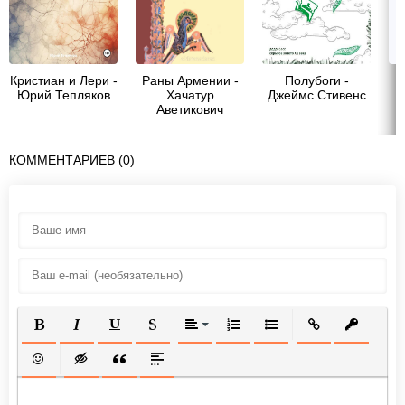
Кристиан и Лери -
Раны Армении -
Полубоги -
Юрий Тепляков
Хачатур
Джеймс Стивенс
Аветикович
Абовян
КОММЕНТАРИЕВ (0)
ПОЛУЖИРНЫЙ
КУРСИВ
ПОДЧЕРКНУТЫЙ
ЗАЧЕРКНУТЫЙ
ВЫРАВНИВАНИЕ
НУМЕРОВАННЫЙ СПИСОК
МАРКИРОВАННЫЙ СП
ВСТАВИТЬ ССЫ
ВСТАВИТ
ВСТАВИТЬ СМАЙЛИК
ВСТАВКА СКРЫТОГО ТЕКСТА
ВСТАВКА ЦИТАТЫ
ВСТАВКА СПОЙЛЕРА