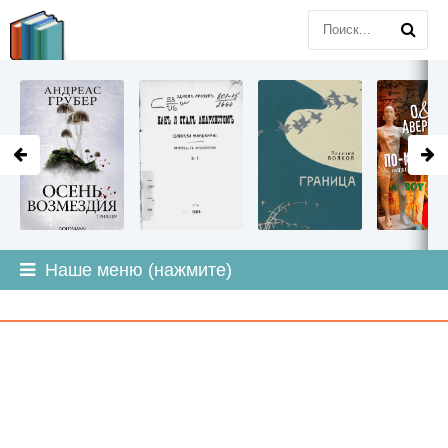
LITMIR
.ORG
Наше меню (нажмите)