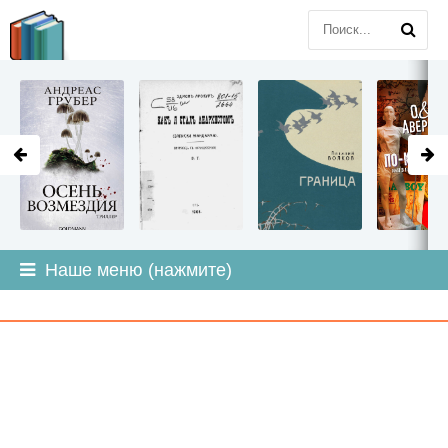
LITMIR
.ORG
Наше меню (нажмите)