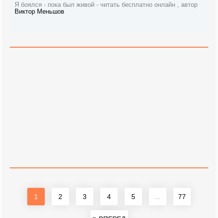
Я боялся - пока был живой - читать бесплатно онлайн , автор
Виктор Меньшов
1
2
3
4
5
...
77