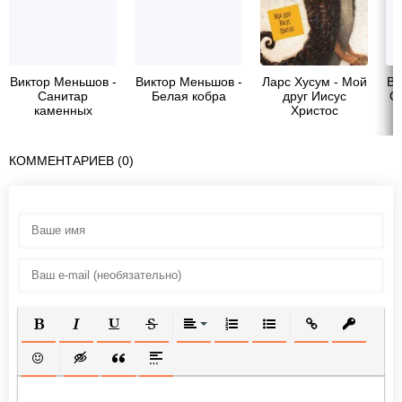
Виктор Меньшов -
Виктор Меньшов -
Ларс Хусум - Мой
Ви
Санитар
Белая кобра
друг Иисус
Ск
каменных
Христос
джунглей
КОММЕНТАРИЕВ (0)
ПОЛУЖИРНЫЙ
КУРСИВ
ПОДЧЕРКНУТЫЙ
ЗАЧЕРКНУТЫЙ
ВЫРАВНИВАНИЕ
НУМЕРОВАННЫЙ СПИСОК
МАРКИРОВАННЫЙ СП
ВСТАВИТЬ ССЫ
ВСТАВИТ
ВСТАВИТЬ СМАЙЛИК
ВСТАВКА СКРЫТОГО ТЕКСТА
ВСТАВКА ЦИТАТЫ
ВСТАВКА СПОЙЛЕРА