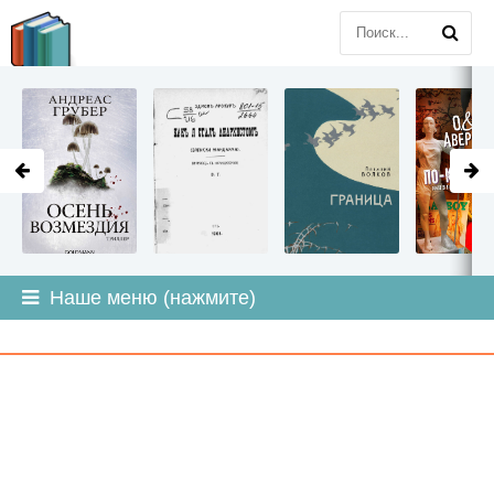
LITMIR
.ORG
Наше меню (нажмите)