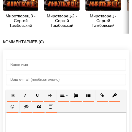
Миротворец 3 -
Миротворец-2 -
Миротворец -
С
Сергей
Сергей
Сергей
Тамбовский
Тамбовский
Тамбовский
К
КОММЕНТАРИЕВ (0)
ПОЛУЖИРНЫЙ
КУРСИВ
ПОДЧЕРКНУТЫЙ
ЗАЧЕРКНУТЫЙ
ВЫРАВНИВАНИЕ
НУМЕРОВАННЫЙ СПИСОК
МАРКИРОВАННЫЙ СП
ВСТАВИТЬ ССЫ
ВСТАВИТ
ВСТАВИТЬ СМАЙЛИК
ВСТАВКА СКРЫТОГО ТЕКСТА
ВСТАВКА ЦИТАТЫ
ВСТАВКА СПОЙЛЕРА