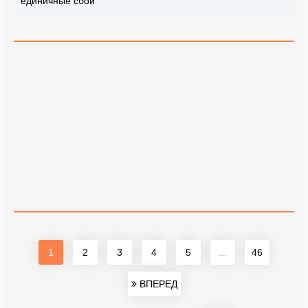
единичные сбои
1
2
3
4
5
...
46
ВПЕРЕД