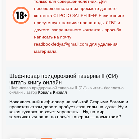
только для совершеннолетних. Для
несовершеннолетних просмотр данного
контента
СТРОГО ЗАПРЕЩЕН!
Если в книге
присутствует наличие пропаганды ЛГБТ и
другого, запрещенного контента - просьба
написать на почту
readbookfedya@gmail.com
для удаления
материала
Шеф-повар придорожной таверны II (СИ)
читать книгу онлайн
Шеф-повар придорожной таверны II (СИ) - читать бесплатно
онлайн , автор
Коваль Кирилл
Новоявленный шеф-повар на забытой Старыми Богами и
правительством дороге пробует свои силы на кухне. Ну и
какая кухарка не хочет управлять... Ну, на мир
замахиваться рано, но насчёт таверны — посмотрим?