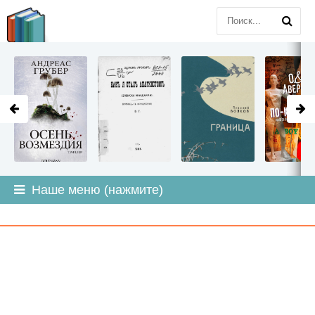
LITMIR
.ORG
Наше меню (нажмите)