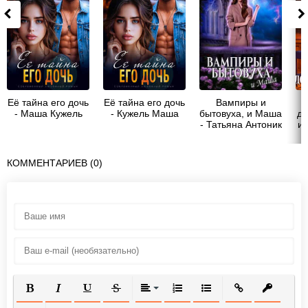
Её тайна его дочь
Её тайна его дочь
Вампиры и
- Маша Кужель
- Кужель Маша
бытовуха, и Маша
до
- Татьяна Антоник
и 
КОММЕНТАРИЕВ (0)
ПОЛУЖИРНЫЙ
КУРСИВ
ПОДЧЕРКНУТЫЙ
ЗАЧЕРКНУТЫЙ
ВЫРАВНИВАНИЕ
НУМЕРОВАННЫЙ СПИСОК
МАРКИРОВАННЫЙ СП
ВСТАВИТЬ ССЫ
ВСТАВИТ