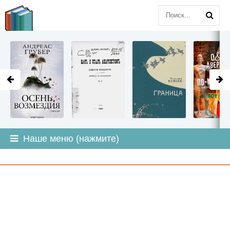
LITMIR
.ORG
Наше меню (нажмите)