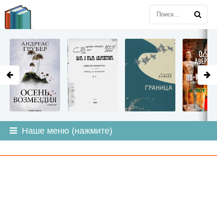
LITMIR
.ORG
Наше меню (нажмите)