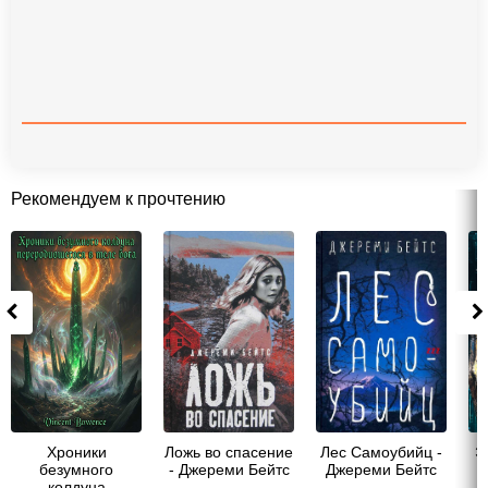
Рекомендуем к прочтению
Хроники
Ложь во спасение
Лес Самоубийц -
Э
безумного
- Джереми Бейтс
Джереми Бейтс
Д
колдуна