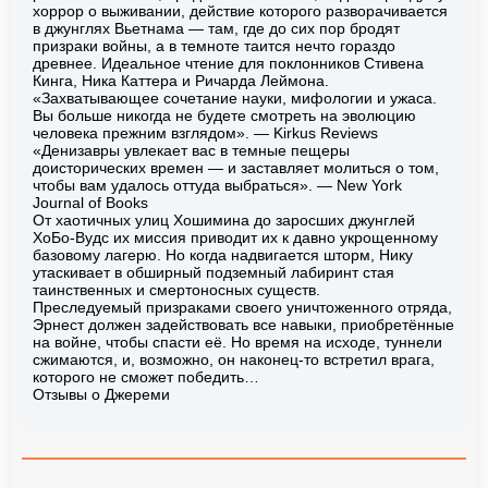
хоррор о выживании, действие которого разворачивается
в джунглях Вьетнама — там, где до сих пор бродят
призраки войны, а в темноте таится нечто гораздо
древнее. Идеальное чтение для поклонников Стивена
Кинга, Ника Каттера и Ричарда Леймона.
«Захватывающее сочетание науки, мифологии и ужаса.
Вы больше никогда не будете смотреть на эволюцию
человека прежним взглядом». — Kirkus Reviews
«Денизавры увлекает вас в темные пещеры
доисторических времен — и заставляет молиться о том,
чтобы вам удалось оттуда выбраться». — New York
Journal of Books
От хаотичных улиц Хошимина до заросших джунглей
ХоБо-Вудс их миссия приводит их к давно укрощенному
базовому лагерю. Но когда надвигается шторм, Нику
утаскивает в обширный подземный лабиринт стая
таинственных и смертоносных существ.
Преследуемый призраками своего уничтоженного отряда,
Эрнест должен задействовать все навыки, приобретённые
на войне, чтобы спасти её. Но время на исходе, туннели
сжимаются, и, возможно, он наконец-то встретил врага,
которого не сможет победить…
Отзывы о Джереми