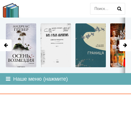
LITMIR
.ORG
Наше меню (нажмите)