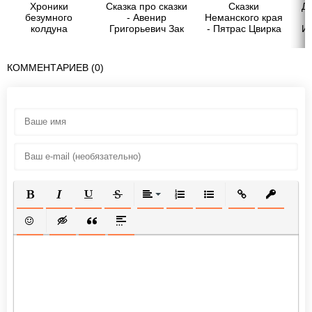
Хроники
Сказка про сказки
Сказки
Д
безумного
- Авенир
Неманского края
колдуна
Григорьевич Зак
- Пятрас Цвирка
И
переродившегося
в теле бога 3 -
Vincent Bowence
КОММЕНТАРИЕВ (0)
ПОЛУЖИРНЫЙ
КУРСИВ
ПОДЧЕРКНУТЫЙ
ЗАЧЕРКНУТЫЙ
ВЫРАВНИВАНИЕ
НУМЕРОВАННЫЙ СПИСОК
МАРКИРОВАННЫЙ СП
ВСТАВИТЬ ССЫ
ВСТАВИТ
ВСТАВИТЬ СМАЙЛИК
ВСТАВКА СКРЫТОГО ТЕКСТА
ВСТАВКА ЦИТАТЫ
ВСТАВКА СПОЙЛЕРА