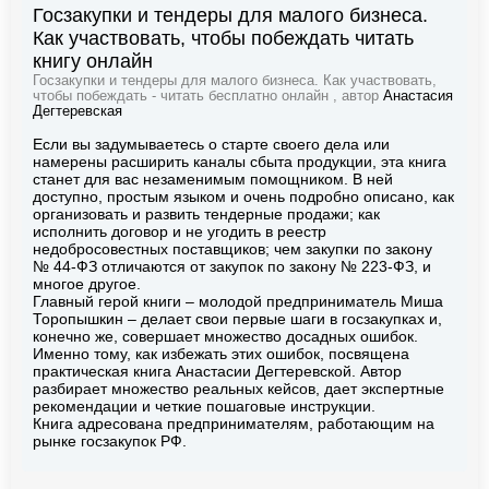
Госзакупки и тендеры для малого бизнеса.
Как участвовать, чтобы побеждать читать
книгу онлайн
Госзакупки и тендеры для малого бизнеса. Как участвовать,
чтобы побеждать - читать бесплатно онлайн , автор
Анастасия
Дегтеревская
Если вы задумываетесь о старте своего дела или
намерены расширить каналы сбыта продукции, эта книга
станет для вас незаменимым помощником. В ней
доступно, простым языком и очень подробно описано, как
организовать и развить тендерные продажи; как
исполнить договор и не угодить в реестр
недобросовестных поставщиков; чем закупки по закону
№ 44-ФЗ отличаются от закупок по закону № 223-ФЗ, и
многое другое.
Главный герой книги – молодой предприниматель Миша
Торопышкин – делает свои первые шаги в госзакупках и,
конечно же, совершает множество досадных ошибок.
Именно тому, как избежать этих ошибок, посвящена
практическая книга Анастасии Дегтеревской. Автор
разбирает множество реальных кейсов, дает экспертные
рекомендации и четкие пошаговые инструкции.
Книга адресована предпринимателям, работающим на
рынке госзакупок РФ.