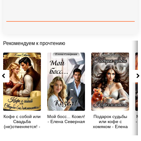
Рекомендуем к прочтению
Кофе с собой или
Мой босс... Козел!
Подарок судьбы
Ми
Свадьба
- Елена Северная
или кофе с
- 
(не)отменяется! -
хомяком - Елена
Елена Северная
Северная