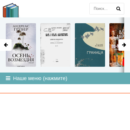
LITMIR
.ORG
Наше меню (нажмите)