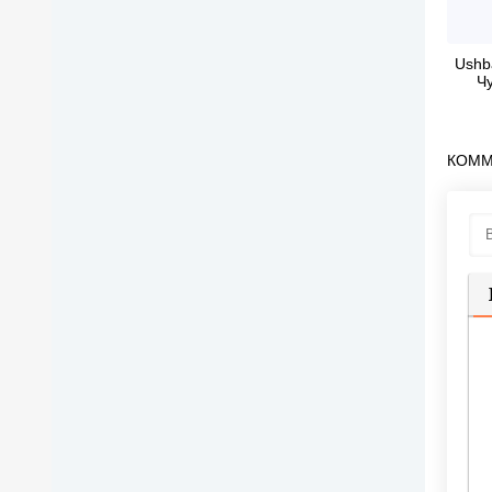
Ushb
Ч
КОММ
П