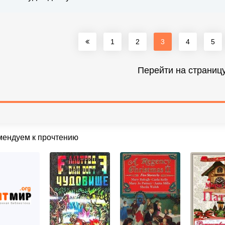
1
2
3
4
5
Перейти на страниц
мендуем к прочтению