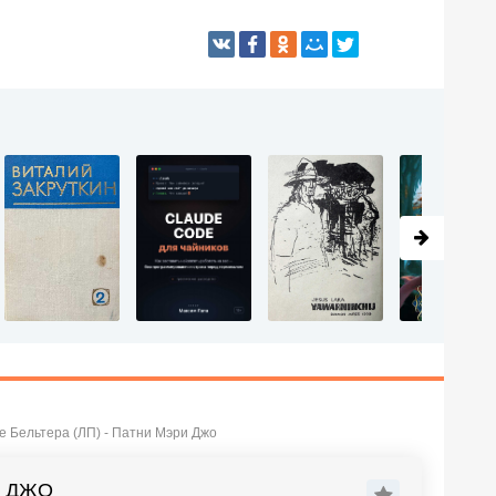
 Бельтера (ЛП) - Патни Мэри Джо
И ДЖО