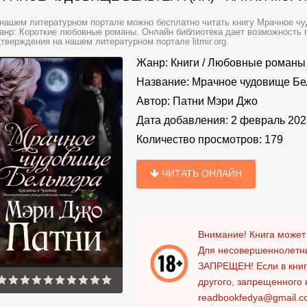
нашем литературном портале можно бесплатно читать книгу Мрачное чу
анр: Короткие любовные романы. Онлайн библиотека дает возможность п
тверждения на нашем литературном портале litmir.org.
Жанр:
Книги
/
Любовные романы
Название:
Мрачное чудовище Бел
Автор:
Патни Мэри Джо
Дата добавления:
2 февраль 202
Количество просмотров:
179
ЧИТАТЬ ОНЛАЙН
Внимание! Книга может
Для несовершеннолетни
ЗАПРЕЩЕН!
Если в кни
другого, запрещенного 
readbookfedya@gmail.c