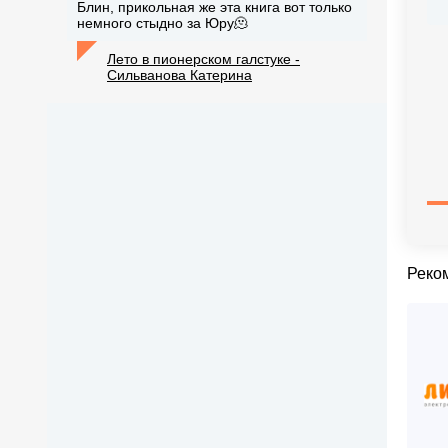
Блин, прикольная же эта книга вот только
немного стыдно за Юру🫠
Лето в пионерском галстуке -
Сильванова Катерина
Реко