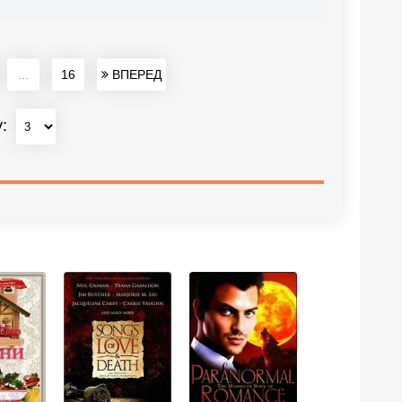
...
16
ВПЕРЕД
у: