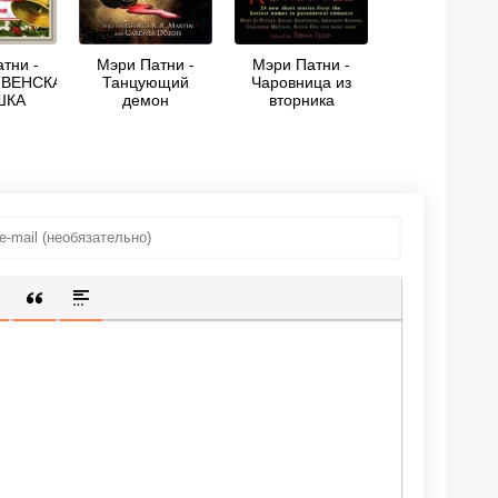
тни -
Мэри Патни -
Мэри Патни -
ВЕНСКАЯ
Танцующий
Чаровница из
ШКА
демон
вторника
ИЩЕННУЮ ССЫЛКУ
 СМАЙЛИК
АВКА СКРЫТОГО ТЕКСТА
ВСТАВКА ЦИТАТЫ
ВСТАВКА СПОЙЛЕРА