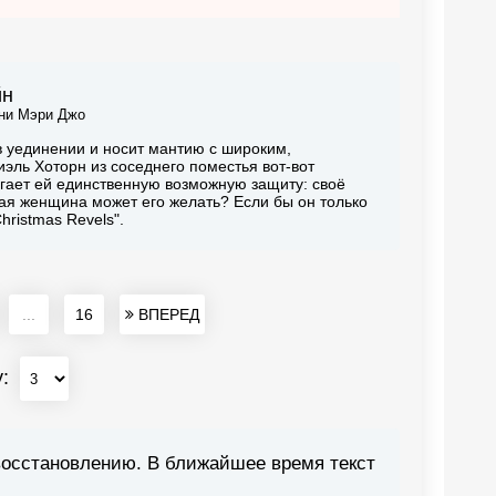
йн
ни Мэри Джо
в уединении и носит мантию с широким,
ль Хоторн из соседнего поместья вот-вот
агает ей единственную возможную защиту: своё
ая женщина может его желать? Если бы он только
hristmas Revels".
...
16
ВПЕРЕД
у:
восстановлению. В ближайшее время текст