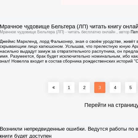
Мрачное чудовище Бельтера (ЛП) читать книгу онла
Мрачное чудовище Бельтера (ЛП) - читать бесплатно онлайн , автор
Пат
Джеймс Маркленд, лорд Фальконер, зная о своём уродстве, живёт 
скрывающим лицо капюшоном. Услышав, что прелестную юную Ариэ
насильно выдадут замуж за отвратительного распутника, он предл
имя. Разумеется, брак будет исключительно номинальным, ибо как
знал! Новелла входит в состав сборника рождественских историй "C
1
2
3
4
5
Перейти на страниц
Возникли непредвиденные ошибки. Ведутся работы по 
книги будет доступен