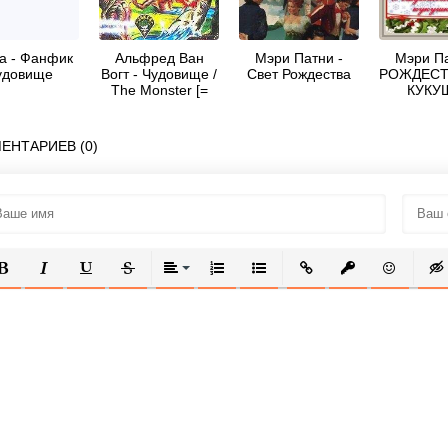
a - Фанфик
Альфред Ван
Мэри Патни -
Мэри Па
удовище
Вогт - Чудовище /
Свет Рождества
РОЖДЕСТ
The Monster [=
КУКУ
Пятый вид:
Загадочное
чудовище;
ЕНТАРИЕВ (0)
Воскресшее
чудовище;
Возрождение]
ОЛУЖИРНЫЙ
КУРСИВ
ПОДЧЕРКНУТЫЙ
ЗАЧЕРКНУТЫЙ
ВЫРАВНИВАНИЕ
НУМЕРОВАННЫЙ СПИСОК
МАРКИРОВАННЫЙ СПИСОК
ВСТАВИТЬ ССЫЛКУ
ВСТАВИТЬ ЗАЩ
ВСТАВИТЬ
ВСТ