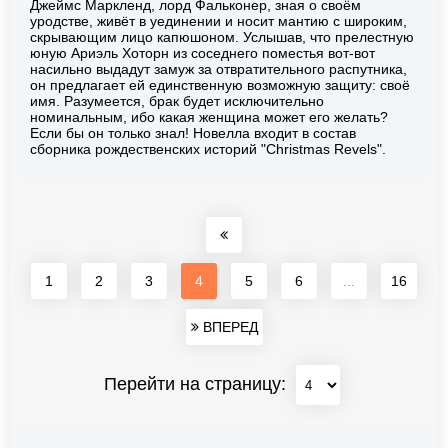
Джеймс Маркленд, лорд Фальконер, зная о своём
уродстве, живёт в уединении и носит мантию с широким,
скрывающим лицо капюшоном. Услышав, что прелестную
юную Ариэль Хоторн из соседнего поместья вот-вот
насильно выдадут замуж за отвратительного распутника,
он предлагает ей единственную возможную защиту: своё
имя. Разумеется, брак будет исключительно
номинальным, ибо какая женщина может его желать?
Если бы он только знал! Новелла входит в состав
сборника рождественских историй "Christmas Revels".
1
2
3
4
5
6
...
16
ВПЕРЕД
Перейти на страницу: