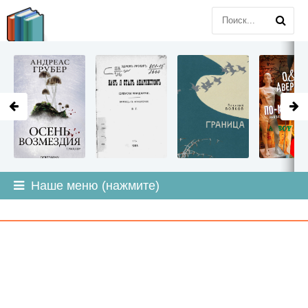
LITMIR
.ORG
Наше меню (нажмите)