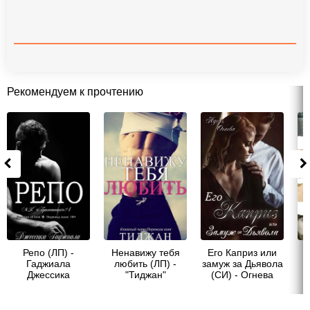
Рекомендуем к прочтению
Репо (ЛП) -
Ненавижу тебя
Его Каприз или
Гаджиала
любить (ЛП) -
замуж за Дьявола
Джессика
"Тиджан"
(СИ) - Огнева
К
Адель