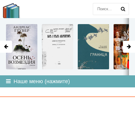
LITMIR
.ORG
Наше меню (нажмите)