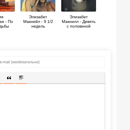
ия
Элизабет
Элизабет
ая - По
Макнейл - 9 1/2
Макнилл - Девять
удьбы
недель
с половиной
недель
ИЩЕННУЮ ССЫЛКУ
 СМАЙЛИК
АВКА СКРЫТОГО ТЕКСТА
ВСТАВКА ЦИТАТЫ
ВСТАВКА СПОЙЛЕРА