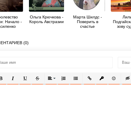
ролевство
Ольга Крючкова -
Марта Шилдс -
Лил
и: Начало -
Король Австразии
Поверить в
Подгайск
силенко
счастье
зову с
ександр
ЕНТАРИЕВ (0)
ОЛУЖИРНЫЙ
КУРСИВ
ПОДЧЕРКНУТЫЙ
ЗАЧЕРКНУТЫЙ
ВЫРАВНИВАНИЕ
НУМЕРОВАННЫЙ СПИСОК
МАРКИРОВАННЫЙ СПИСОК
ВСТАВИТЬ ССЫЛКУ
ВСТАВИТЬ ЗАЩ
ВСТАВИТЬ
ВСТ