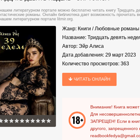
нашем литературном портале можно бесплатно читать книгу Тридцать де
тастические романы. Онлайн библиотека дает возможность прочитать в
нашем литературном портале litmir.org.
Жанр:
Книги
/
Любовные романы
Название:
Тридцать девять неде
Автор:
Эйр Алиса
Дата добавления:
29 март 2023
Количество просмотров:
363
ЧИТАТЬ ОНЛАЙН
Внимание! Книга может
Для несовершеннолетни
ЗАПРЕЩЕН!
Если в кни
другого, запрещенного 
readbookfedya@gmail.c