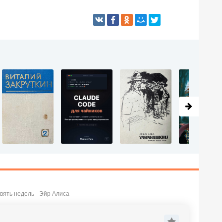
вять недель - Эйр Алиса