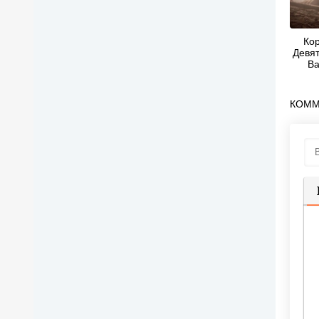
Ко
Девят
Ва
Ал
КОММ
П