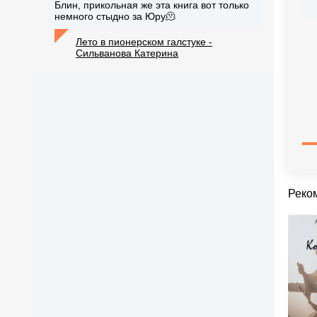
Блин, прикольная же эта книга вот только
немного стыдно за Юру🫠
Лето в пионерском галстуке -
Сильванова Катерина
Реко