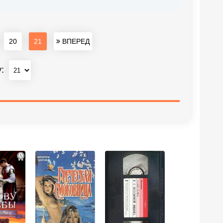
20
21
ВПЕРЕД
у: