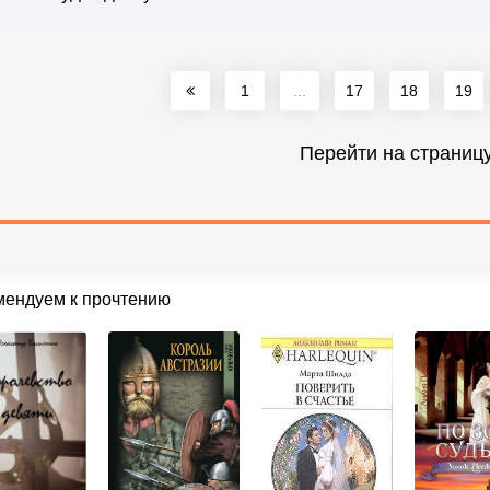
1
...
17
18
19
Перейти на страниц
мендуем к прочтению